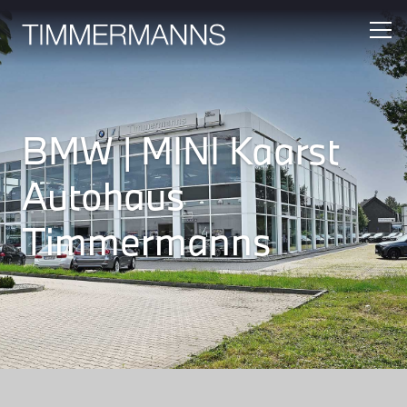
BMW | MINI Kaarst
Autohaus
Timmermanns