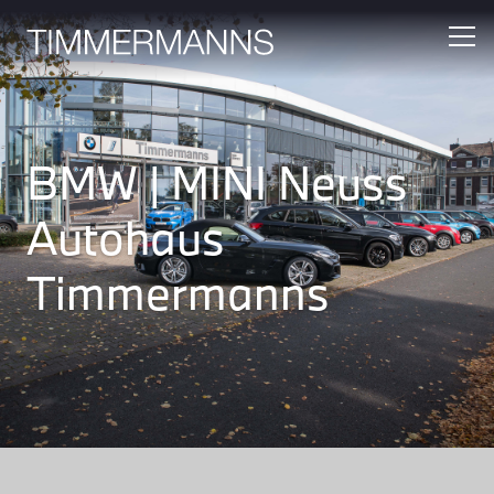
BMW | MINI Neuss
Autohaus
Timmermanns