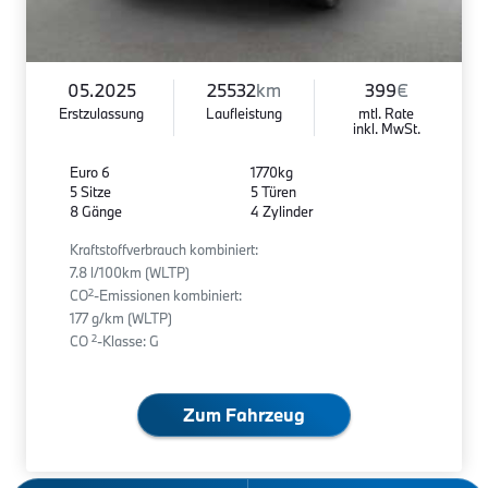
05.2025
25532
km
399
€
Erstzulassung
Laufleistung
mtl. Rate
inkl. MwSt.
Euro 6
1770kg
5 Sitze
5 Türen
8 Gänge
4 Zylinder
Kraftstoffverbrauch kombiniert:
7.8 l/100km (WLTP)
2
CO
-Emissionen kombiniert:
177 g/km (WLTP)
2
CO
-Klasse: G
Zum Fahrzeug