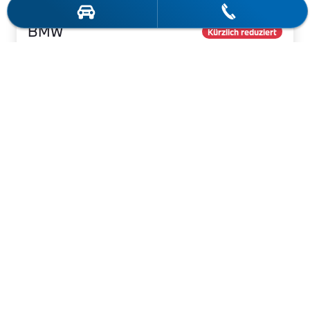
BMW
Kürzlich reduziert
75.990,00€
430i xDrive
MwSt. ist ausweisbar