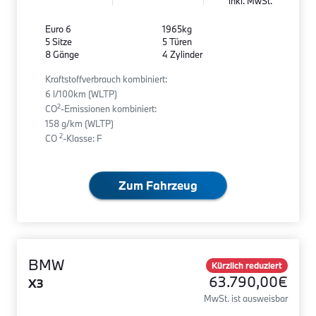
inkl. MwSt.
Euro 6
1965kg
5 Sitze
5 Türen
8 Gänge
4 Zylinder
Kraftstoffverbrauch kombiniert:
6 l/100km (WLTP)
2
CO
-Emissionen kombiniert:
158 g/km (WLTP)
2
CO
-Klasse: F
Zum Fahrzeug
BMW
Kürzlich reduziert
63.790,00€
X3
MwSt. ist ausweisbar