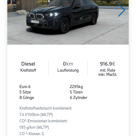
Diesel
0
km
916.9
€
Kraftstoff
Laufleistung
mtl. Rate
inkl. MwSt.
Euro 6
2295kg
5 Sitze
5 Türen
8 Gänge
6 Zylinder
Kraftstoffverbrauch kombiniert:
7.4 l/100km (WLTP)
2
CO
-Emissionen kombiniert:
195 g/km (WLTP)
2
CO
-Klasse: G