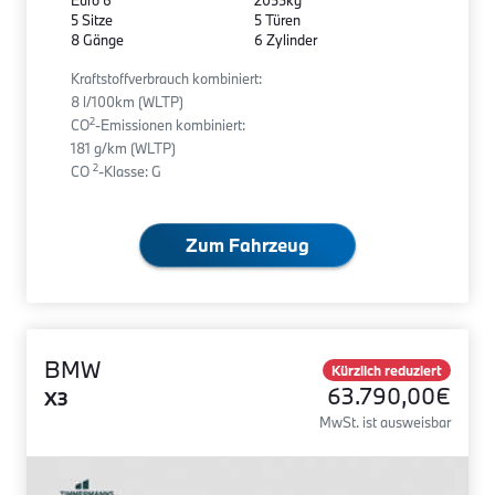
5 Sitze
5 Türen
8 Gänge
6 Zylinder
Kraftstoffverbrauch kombiniert:
8 l/100km (WLTP)
2
CO
-Emissionen kombiniert:
181 g/km (WLTP)
2
CO
-Klasse: G
Zum Fahrzeug
BMW
Kürzlich reduziert
63.790,00€
X3
MwSt. ist ausweisbar