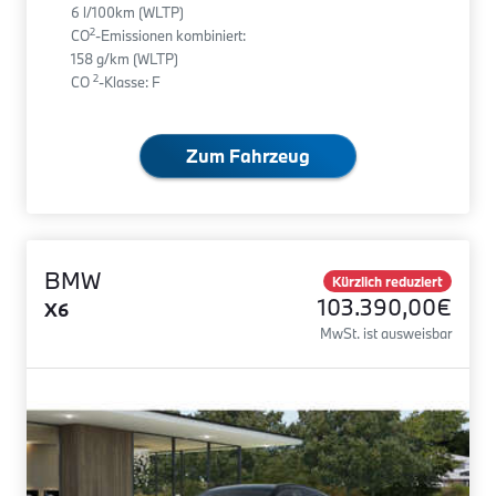
6 l/100km (WLTP)
2
CO
-Emissionen kombiniert:
158 g/km (WLTP)
2
CO
-Klasse: F
Zum Fahrzeug
BMW
Kürzlich reduziert
103.390,00€
X6
MwSt. ist ausweisbar