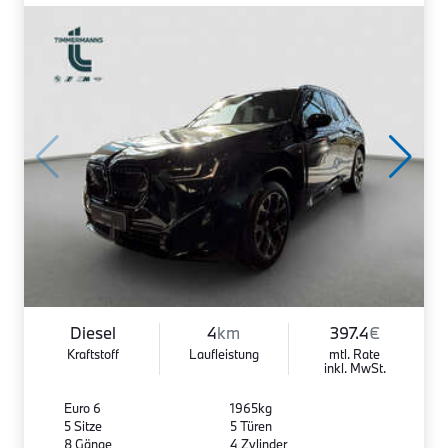
Diesel
4
km
397.4
€
Kraftstoff
Laufleistung
mtl. Rate
inkl. MwSt.
Euro 6
1965kg
5 Sitze
5 Türen
8 Gänge
4 Zylinder