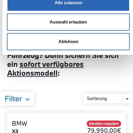
Alle zulassen
Hybriden und Elektrofahrzeugen 1.390,00 €. Die Zahlung
erfolgt separat an die Autohaus Timmermanns GmbH und ist
nicht Bestandteil der monatlichen Leasingrate. Das Gute-
Auswahl erlauben
Fahrt-Paket umfasst die Überführung sowie fahrzeugbezogene
Bereitstellungs- und Aufbereitungskosten.
Ablehnen
Sie wünschen sich kurzfristig ein
Fahrzeug? Dann sichern Sie sich
ein
sofort verfügbares
Aktionsmodell
:
Filter
BMW
Kürzlich reduziert
79.990,00€
X3