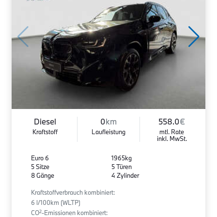
Diesel
0
km
558.0
€
Kraftstoff
Laufleistung
mtl. Rate
inkl. MwSt.
Euro 6
1965kg
5 Sitze
5 Türen
8 Gänge
4 Zylinder
Kraftstoffverbrauch kombiniert:
6 l/100km (WLTP)
2
CO
-Emissionen kombiniert: