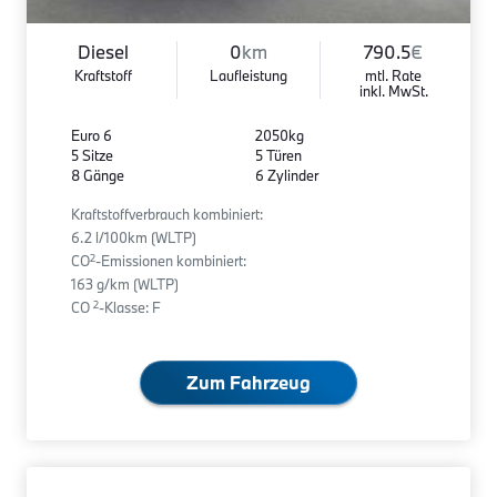
Diesel
0
km
790.5
€
Kraftstoff
Laufleistung
mtl. Rate
inkl. MwSt.
Euro 6
2050kg
5 Sitze
5 Türen
8 Gänge
6 Zylinder
Kraftstoffverbrauch kombiniert:
6.2 l/100km (WLTP)
2
CO
-Emissionen kombiniert:
163 g/km (WLTP)
2
CO
-Klasse: F
Zum Fahrzeug