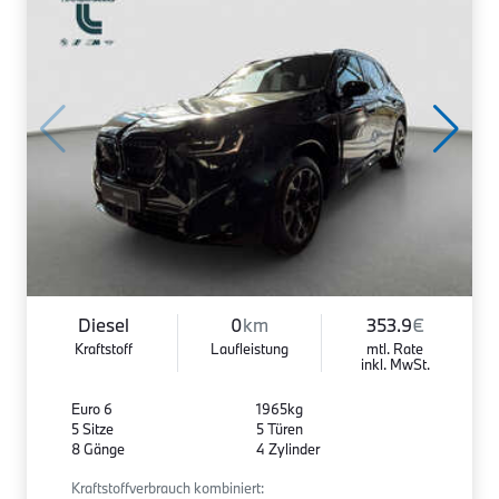
Diesel
0
km
353.9
€
Kraftstoff
Laufleistung
mtl. Rate
inkl. MwSt.
Euro 6
1965kg
5 Sitze
5 Türen
8 Gänge
4 Zylinder
Kraftstoffverbrauch kombiniert: