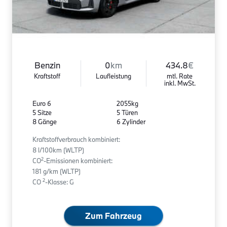
Benzin
0
km
434.8
€
Kraftstoff
Laufleistung
mtl. Rate
inkl. MwSt.
Euro 6
2055kg
5 Sitze
5 Türen
8 Gänge
6 Zylinder
Kraftstoffverbrauch kombiniert:
8 l/100km (WLTP)
2
CO
-Emissionen kombiniert:
181 g/km (WLTP)
2
CO
-Klasse: G
Zum Fahrzeug