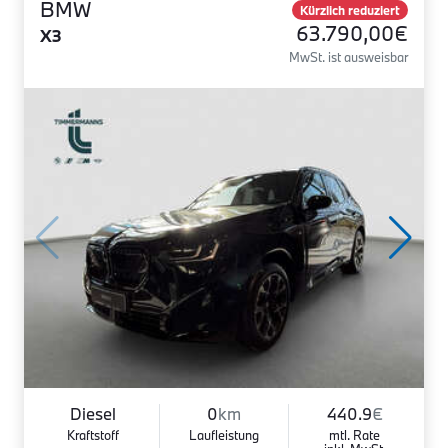
BMW
Kürzlich reduziert
63.790,00€
X3
MwSt. ist ausweisbar
Diesel
0
km
440.9
€
Kraftstoff
Laufleistung
mtl. Rate