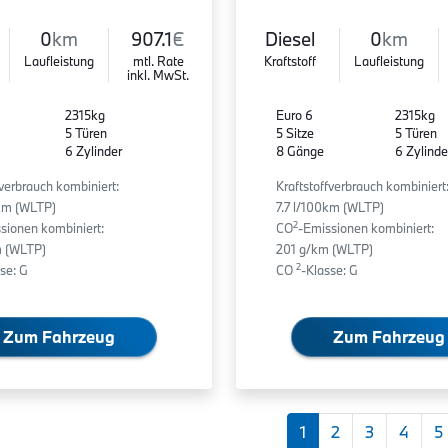
0
km
907.1
€
Diesel
0
km
Laufleistung
mtl. Rate
Kraftstoff
Laufleistung
inkl. MwSt.
2315kg
Euro 6
2315kg
5 Türen
5 Sitze
5 Türen
6 Zylinder
8 Gänge
6 Zylinde
fverbrauch kombiniert:
Kraftstoffverbrauch kombiniert
0km (WLTP)
7.7 l/100km (WLTP)
2
sionen kombiniert:
CO
-Emissionen kombiniert:
 (WLTP)
201 g/km (WLTP)
2
se: G
CO
-Klasse: G
Zum Fahrzeug
Zum Fahrzeug
1
2
3
4
5