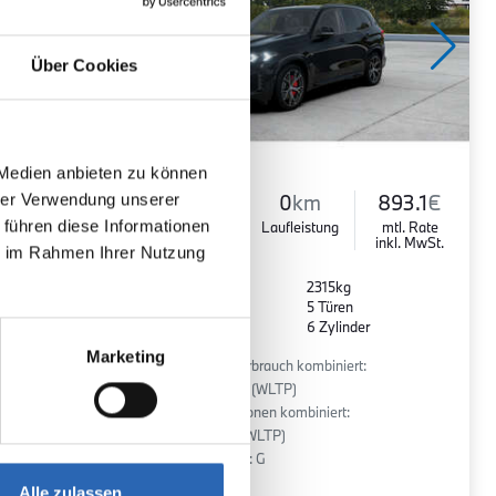
Über Cookies
 Medien anbieten zu können
hrer Verwendung unserer
948.8
€
Diesel
0
km
893.1
€
 führen diese Informationen
mtl. Rate
Kraftstoff
Laufleistung
mtl. Rate
inkl. MwSt.
inkl. MwSt.
ie im Rahmen Ihrer Nutzung
Euro 6
2315kg
5 Sitze
5 Türen
r
8 Gänge
6 Zylinder
Marketing
:
Kraftstoffverbrauch kombiniert:
7.6 l/100km (WLTP)
2
CO
-Emissionen kombiniert:
200 g/km (WLTP)
2
CO
-Klasse: G
Alle zulassen