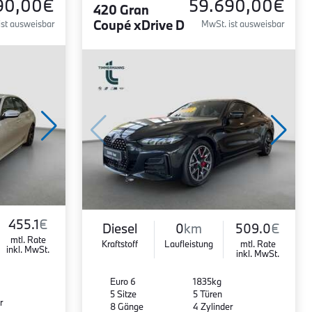
90,00€
59.690,00€
420 Gran
Coupé xDrive D
ist ausweisbar
MwSt. ist ausweisbar
455.1
€
Diesel
0
km
509.0
€
mtl. Rate
Kraftstoff
Laufleistung
mtl. Rate
inkl. MwSt.
inkl. MwSt.
Euro 6
1835kg
5 Sitze
5 Türen
r
8 Gänge
4 Zylinder