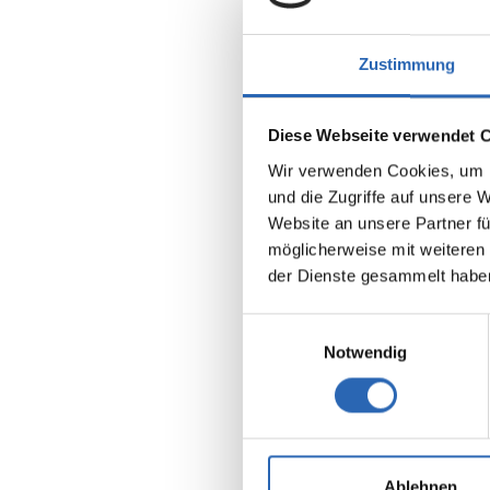
Zustimmung
Diese Webseite verwendet 
Wir verwenden Cookies, um I
und die Zugriffe auf unsere 
Benzin
Website an unsere Partner fü
Kraftstoff
möglicherweise mit weiteren
der Dienste gesammelt habe
Euro 6
5 Sitze
8 Gänge
Einwilligungsauswahl
Notwendig
Kraftstof
10.5 l/1
2
CO
-Emis
238 g/km
2
CO
-Klas
Ablehnen