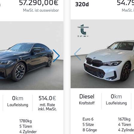
57.290,00€
54.7
n
320d
MwSt. ist ausweisbar
MwSt. 
Diesel
0
km
0
km
514.0
€
Kraftstoff
Laufleistung
Laufleistung
mtl. Rate
inkl. MwSt.
Euro 6
1670kg
1780kg
5 Sitze
4 Türen
5 Türen
8 Gänge
4 Zylinde
4 Zylinder