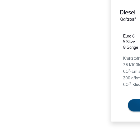
Diesel
Kraftstoff
Euro 6
5 Sitze
8 Gänge
Kraftstof
7.6 l/10
2
CO
-Emis
200 g/km
2
CO
-Klas