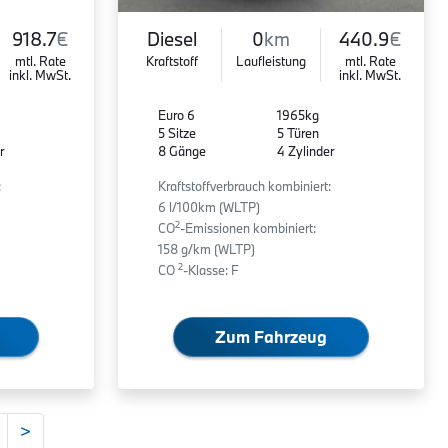
918.7
€
Diesel
0
km
440.9
€
mtl. Rate
Kraftstoff
Laufleistung
mtl. Rate
inkl. MwSt.
inkl. MwSt.
Euro 6
1965kg
5 Sitze
5 Türen
r
8 Gänge
4 Zylinder
:
Kraftstoffverbrauch kombiniert:
6 l/100km (WLTP)
2
CO
-Emissionen kombiniert:
158 g/km (WLTP)
2
CO
-Klasse: F
Zum Fahrzeug
>