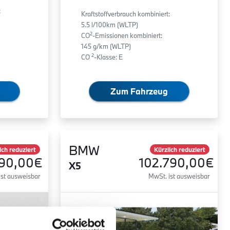
:
Kraftstoffverbrauch kombiniert:
5.5 l/100km (WLTP)
2
CO
-Emissionen kombiniert:
145 g/km (WLTP)
2
CO
-Klasse: E
Zum Fahrzeug
BMW
ich reduziert
Kürzlich reduziert
590,00€
102.790,00€
X5
ist ausweisbar
MwSt. ist ausweisbar