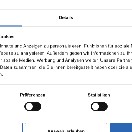
Details
Cookies
nhalte und Anzeigen zu personalisieren, Funktionen für soziale
Website zu analysieren. Außerdem geben wir Informationen zu I
0
km
1525.3
€
Diesel
0
km
r soziale Medien, Werbung und Analysen weiter. Unsere Partner
Laufleistung
mtl. Rate
Kraftstoff
Laufleistung
inkl. MwSt.
 Daten zusammen, die Sie ihnen bereitgestellt haben oder die s
n.
1925kg
Euro 6
2320kg
5 Türen
5 Sitze
5 Türen
6 Zylinder
8 Gänge
6 Zylinde
Präferenzen
Statistiken
fverbrauch kombiniert:
Kraftstoffverbrauch kombiniert
00km (WLTP)
7.5 l/100km (WLTP)
2
sionen kombiniert:
CO
-Emissionen kombiniert:
 (WLTP)
196 g/km (WLTP)
2
se: G
CO
-Klasse: G
Auswahl erlauben