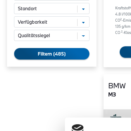
Kraftstof
4.8 l/10
2
CO
-Emis
135 g/km
2
CO
-Klas
Filtern (485)
BMW
M3