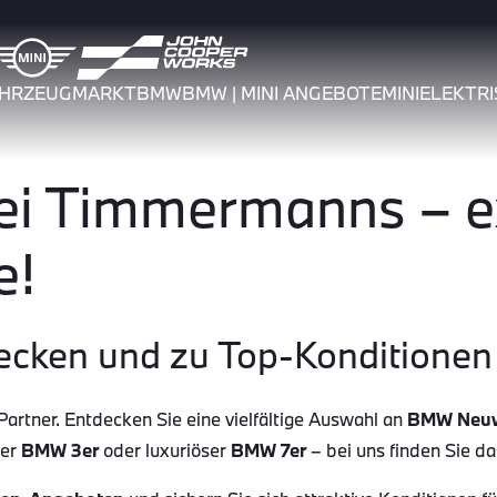
AHRZEUGMARKT
BMW
BMW | MINI ANGEBOTE
MINI
ELEKTRI
 Timmermanns – ex
e!
ecken und zu Top-Konditionen 
tner. Entdecken Sie eine vielfältige Auswahl an
BMW Neu
her
BMW 3er
oder luxuriöser
BMW 7er
– bei uns finden Sie d