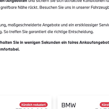
en-Angeboten
und sichern Sie sich attraktive Konditionen f
 greifbare Nähe rückt. Besuchen Sie uns in unserer Fahrzeug
ung, maßgeschneiderte Angebote und ein erstklassiger Servi
 So treffen Sie garantiert die richtige Entscheidung.
alten Sie in wenigen Sekunden ein faires Ankaufangebot f
omfortabel.
BMW
Kürzlich reduziert
Kürzl