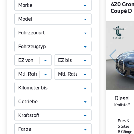
420 Gra
Coupé D
Diesel
Kraftstoff
Euro 6
5 Sitze
8 Gänge