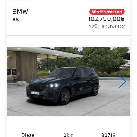
BMW
Kürzlich reduziert
102.790,00€
X5
MwSt. ist ausweisbar
Diesel
0
km
907.1
€