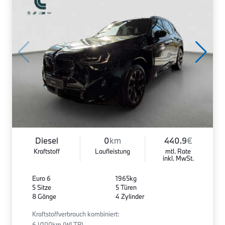
Diesel
0
km
440.9
€
Kraftstoff
Laufleistung
mtl. Rate
inkl. MwSt.
Euro 6
1965kg
5 Sitze
5 Türen
8 Gänge
4 Zylinder
Kraftstoffverbrauch kombiniert:
6 l/100km (WLTP)