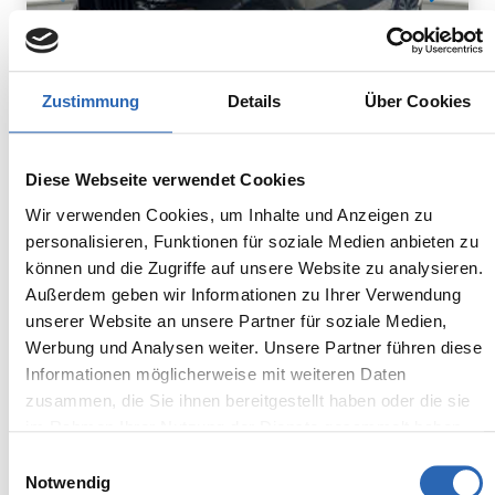
Zustimmung
Details
Über Cookies
Diesel
0
km
948.8
€
Diese Webseite verwendet Cookies
Kraftstoff
Laufleistung
mtl. Rate
inkl. MwSt.
Wir verwenden Cookies, um Inhalte und Anzeigen zu
personalisieren, Funktionen für soziale Medien anbieten zu
Euro 6
2320kg
können und die Zugriffe auf unsere Website zu analysieren.
5 Sitze
5 Türen
Außerdem geben wir Informationen zu Ihrer Verwendung
8 Gänge
6 Zylinder
unserer Website an unsere Partner für soziale Medien,
Kraftstoffverbrauch kombiniert:
Werbung und Analysen weiter. Unsere Partner führen diese
7.5 l/100km (WLTP)
Informationen möglicherweise mit weiteren Daten
2
CO
-Emissionen kombiniert:
zusammen, die Sie ihnen bereitgestellt haben oder die sie
196 g/km (WLTP)
2
im Rahmen Ihrer Nutzung der Dienste gesammelt haben.
CO
-Klasse: G
Einwilligungsauswahl
Notwendig