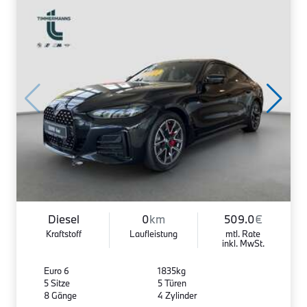
Diesel
0
km
509.0
€
Kraftstoff
Laufleistung
mtl. Rate
inkl. MwSt.
Euro 6
1835kg
5 Sitze
5 Türen
8 Gänge
4 Zylinder