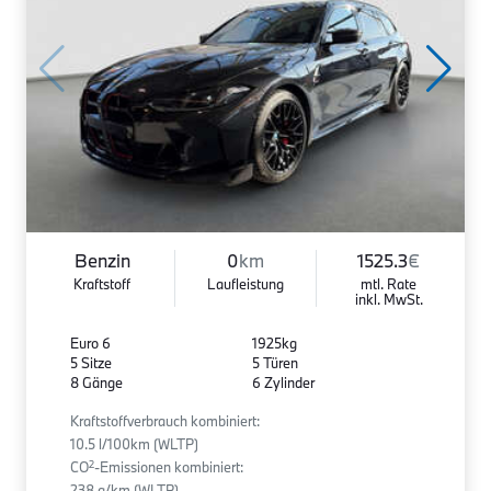
Benzin
0
km
1525.3
€
Kraftstoff
Laufleistung
mtl. Rate
inkl. MwSt.
Euro 6
1925kg
5 Sitze
5 Türen
8 Gänge
6 Zylinder
Kraftstoffverbrauch kombiniert:
10.5 l/100km (WLTP)
2
CO
-Emissionen kombiniert:
238 g/km (WLTP)