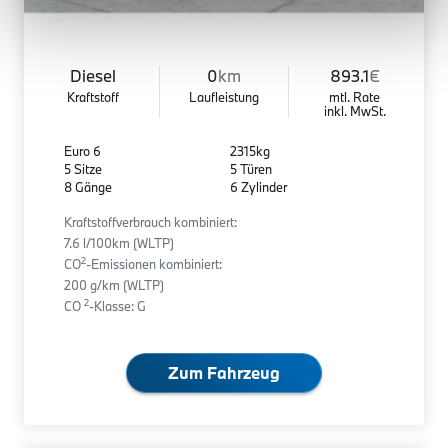
Diesel
0
km
893.1
€
Kraftstoff
Laufleistung
mtl. Rate
inkl. MwSt.
Euro 6
2315kg
5 Sitze
5 Türen
8 Gänge
6 Zylinder
Kraftstoffverbrauch kombiniert:
7.6 l/100km (WLTP)
2
CO
-Emissionen kombiniert:
200 g/km (WLTP)
2
CO
-Klasse: G
Zum Fahrzeug