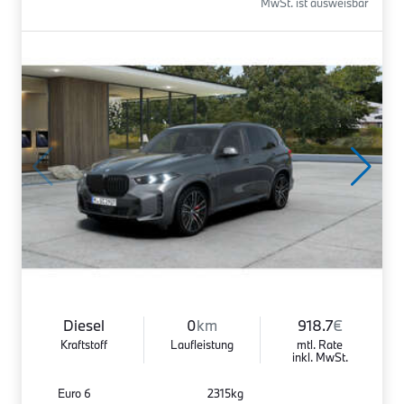
MwSt. ist ausweisbar
Diesel
0
km
918.7
€
Kraftstoff
Laufleistung
mtl. Rate
inkl. MwSt.
Euro 6
2315kg