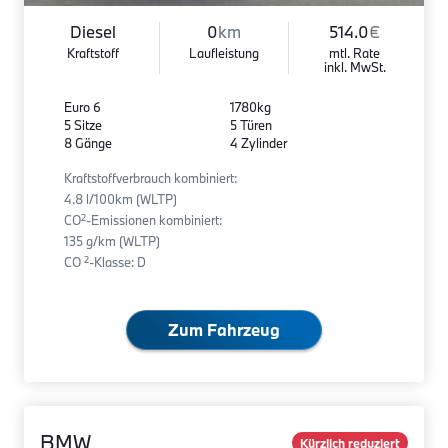
Diesel
0
km
514.0
€
Kraftstoff
Laufleistung
mtl. Rate
inkl. MwSt.
Euro 6
1780kg
5 Sitze
5 Türen
8 Gänge
4 Zylinder
Kraftstoffverbrauch kombiniert:
4.8 l/100km (WLTP)
2
CO
-Emissionen kombiniert:
135 g/km (WLTP)
2
CO
-Klasse: D
Zum Fahrzeug
BMW
Kürzlich reduziert