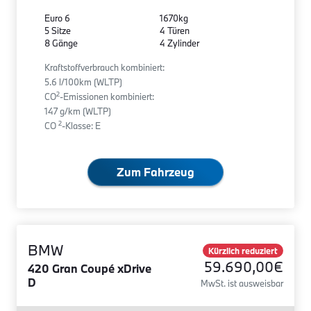
Euro 6
1670kg
5 Sitze
4 Türen
8 Gänge
4 Zylinder
Kraftstoffverbrauch kombiniert:
5.6 l/100km (WLTP)
2
CO
-Emissionen kombiniert:
147 g/km (WLTP)
2
CO
-Klasse: E
Zum Fahrzeug
BMW
Kürzlich reduziert
59.690,00€
420 Gran Coupé xDrive
D
MwSt. ist ausweisbar