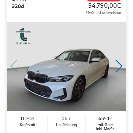
54.790,00€
320d
MwSt. ist ausweisbar
Diesel
0
km
455.1
€
Kraftstoff
Laufleistung
mtl. Rate
inkl. MwSt.