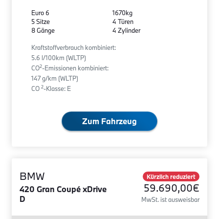
Euro 6
1670kg
5 Sitze
4 Türen
8 Gänge
4 Zylinder
Kraftstoffverbrauch kombiniert:
5.6 l/100km (WLTP)
2
CO
-Emissionen kombiniert:
147 g/km (WLTP)
2
CO
-Klasse: E
Zum Fahrzeug
BMW
Kürzlich reduziert
59.690,00€
420 Gran Coupé xDrive
D
MwSt. ist ausweisbar