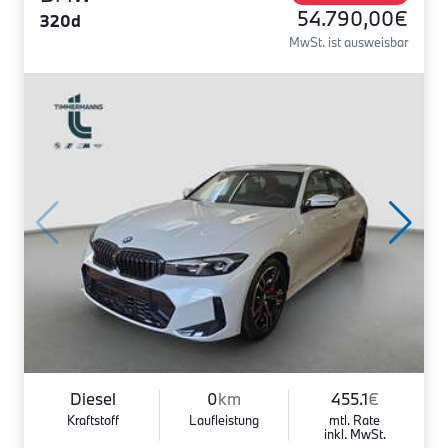
54.790,00€
320d
MwSt. ist ausweisbar
Diesel
0
km
455.1
€
Kraftstoff
Laufleistung
mtl. Rate
inkl. MwSt.