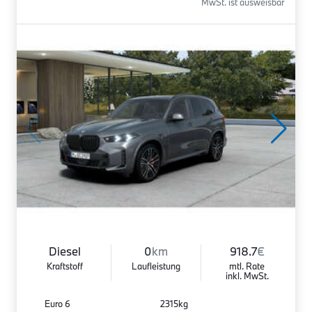
MwSt. ist ausweisbar
Diesel
0
km
918.7
€
Kraftstoff
Laufleistung
mtl. Rate
inkl. MwSt.
Euro 6
2315kg