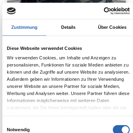
Zustimmung
Details
Über Cookies
Diesel
0
km
948.8
€
Diese Webseite verwendet Cookies
Kraftstoff
Laufleistung
mtl. Rate
inkl. MwSt.
Wir verwenden Cookies, um Inhalte und Anzeigen zu
personalisieren, Funktionen für soziale Medien anbieten zu
Euro 6
2320kg
können und die Zugriffe auf unsere Website zu analysieren.
5 Sitze
5 Türen
Außerdem geben wir Informationen zu Ihrer Verwendung
8 Gänge
6 Zylinder
unserer Website an unsere Partner für soziale Medien,
Kraftstoffverbrauch kombiniert:
Werbung und Analysen weiter. Unsere Partner führen diese
7.5 l/100km (WLTP)
Informationen möglicherweise mit weiteren Daten
2
CO
-Emissionen kombiniert:
zusammen, die Sie ihnen bereitgestellt haben oder die sie
196 g/km (WLTP)
2
im Rahmen Ihrer Nutzung der Dienste gesammelt haben.
CO
-Klasse: G
Einwilligungsauswahl
Notwendig