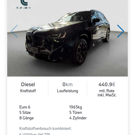
Diesel
0
km
440.9
€
Kraftstoff
Laufleistung
mtl. Rate
inkl. MwSt.
Euro 6
1965kg
5 Sitze
5 Türen
8 Gänge
4 Zylinder
Kraftstoffverbrauch kombiniert:
6 l/100km (WLTP)