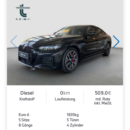
Diesel
0
km
509.0
€
Kraftstoff
Laufleistung
mtl. Rate
inkl. MwSt.
Euro 6
1835kg
5 Sitze
5 Türen
8 Gänge
4 Zylinder