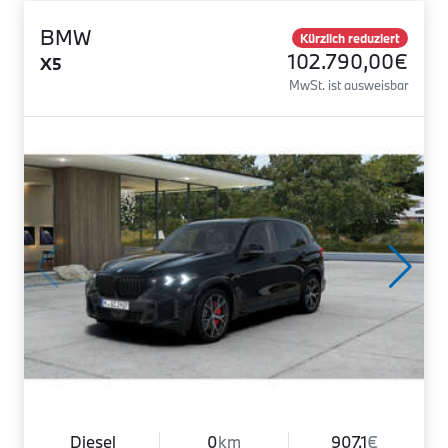
BMW
Kürzlich reduziert
102.790,00€
X5
MwSt. ist ausweisbar
Diesel
0
km
907.1
€