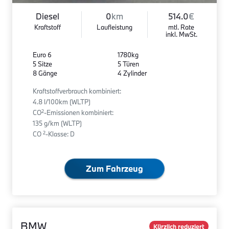
Diesel
0
km
514.0
€
Kraftstoff
Laufleistung
mtl. Rate
inkl. MwSt.
Euro 6
1780kg
5 Sitze
5 Türen
8 Gänge
4 Zylinder
Kraftstoffverbrauch kombiniert:
4.8 l/100km (WLTP)
2
CO
-Emissionen kombiniert:
135 g/km (WLTP)
2
CO
-Klasse: D
Zum Fahrzeug
BMW
Kürzlich reduziert