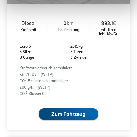
Diesel
0
km
893.1
€
Kraftstoff
Laufleistung
mtl. Rate
inkl. MwSt.
Euro 6
2315kg
5 Sitze
5 Türen
8 Gänge
6 Zylinder
Kraftstoffverbrauch kombiniert:
7.6 l/100km (WLTP)
2
CO
-Emissionen kombiniert:
200 g/km (WLTP)
2
CO
-Klasse: G
Zum Fahrzeug