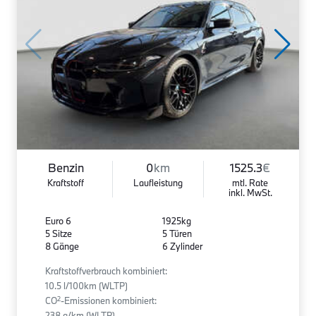
Benzin
0
km
1525.3
€
Kraftstoff
Laufleistung
mtl. Rate
inkl. MwSt.
Euro 6
1925kg
5 Sitze
5 Türen
8 Gänge
6 Zylinder
Kraftstoffverbrauch kombiniert:
10.5 l/100km (WLTP)
2
CO
-Emissionen kombiniert:
238 g/km (WLTP)