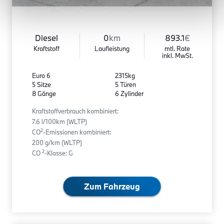
Diesel
0
km
893.1
€
Kraftstoff
Laufleistung
mtl. Rate
inkl. MwSt.
Euro 6
2315kg
5 Sitze
5 Türen
8 Gänge
6 Zylinder
Kraftstoffverbrauch kombiniert:
7.6 l/100km (WLTP)
2
CO
-Emissionen kombiniert:
200 g/km (WLTP)
2
CO
-Klasse: G
Zum Fahrzeug