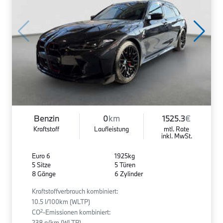
Benzin
0
km
1525.3
€
Kraftstoff
Laufleistung
mtl. Rate
inkl. MwSt.
Euro 6
1925kg
5 Sitze
5 Türen
8 Gänge
6 Zylinder
Kraftstoffverbrauch kombiniert:
10.5 l/100km (WLTP)
2
CO
-Emissionen kombiniert:
238 g/km (WLTP)