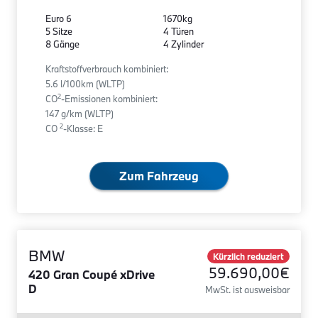
Euro 6
1670kg
5 Sitze
4 Türen
8 Gänge
4 Zylinder
Kraftstoffverbrauch kombiniert:
5.6 l/100km (WLTP)
2
CO
-Emissionen kombiniert:
147 g/km (WLTP)
2
CO
-Klasse: E
Zum Fahrzeug
BMW
Kürzlich reduziert
59.690,00€
420 Gran Coupé xDrive
D
MwSt. ist ausweisbar