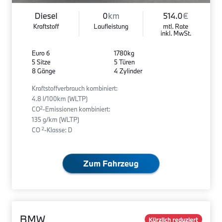
Diesel
0
km
514.0
€
Kraftstoff
Laufleistung
mtl. Rate
inkl. MwSt.
Euro 6
1780kg
5 Sitze
5 Türen
8 Gänge
4 Zylinder
Kraftstoffverbrauch kombiniert:
4.8 l/100km (WLTP)
2
CO
-Emissionen kombiniert:
135 g/km (WLTP)
2
CO
-Klasse: D
Zum Fahrzeug
BMW
Kürzlich reduziert