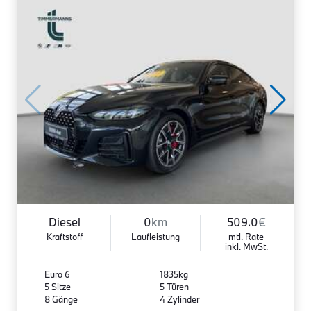
Diesel
0
km
509.0
€
Kraftstoff
Laufleistung
mtl. Rate
inkl. MwSt.
Euro 6
1835kg
5 Sitze
5 Türen
8 Gänge
4 Zylinder