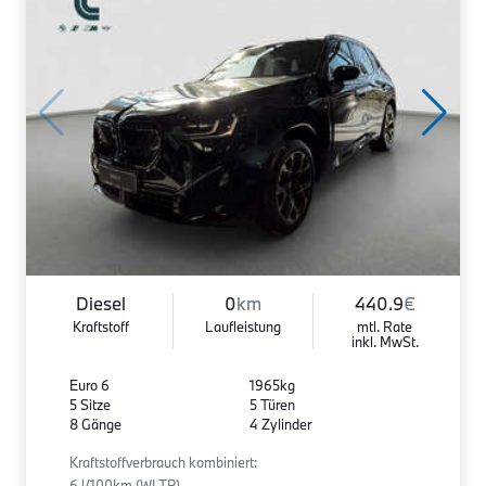
Diesel
0
km
440.9
€
Kraftstoff
Laufleistung
mtl. Rate
inkl. MwSt.
Euro 6
1965kg
5 Sitze
5 Türen
8 Gänge
4 Zylinder
Kraftstoffverbrauch kombiniert:
6 l/100km (WLTP)