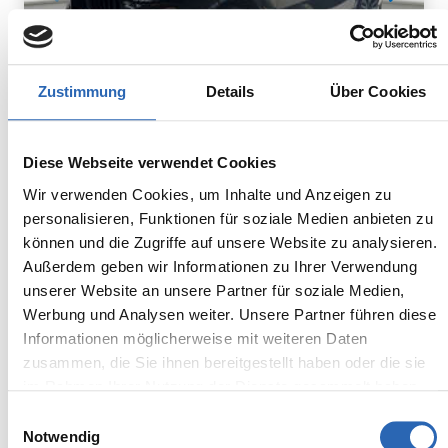
Zustimmung
Details
Über Cookies
Diesel
0
km
948.8
€
Diese Webseite verwendet Cookies
Kraftstoff
Laufleistung
mtl. Rate
inkl. MwSt.
Wir verwenden Cookies, um Inhalte und Anzeigen zu
personalisieren, Funktionen für soziale Medien anbieten zu
Euro 6
2320kg
können und die Zugriffe auf unsere Website zu analysieren.
5 Sitze
5 Türen
Außerdem geben wir Informationen zu Ihrer Verwendung
8 Gänge
6 Zylinder
unserer Website an unsere Partner für soziale Medien,
Kraftstoffverbrauch kombiniert:
Werbung und Analysen weiter. Unsere Partner führen diese
7.5 l/100km (WLTP)
Informationen möglicherweise mit weiteren Daten
2
CO
-Emissionen kombiniert:
zusammen, die Sie ihnen bereitgestellt haben oder die sie
196 g/km (WLTP)
2
im Rahmen Ihrer Nutzung der Dienste gesammelt haben.
CO
-Klasse: G
Einwilligungsauswahl
Notwendig