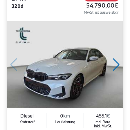
54.790,00€
320d
MwSt. ist ausweisbar
Diesel
0
km
455.1
€
Kraftstoff
Laufleistung
mtl. Rate
inkl. MwSt.