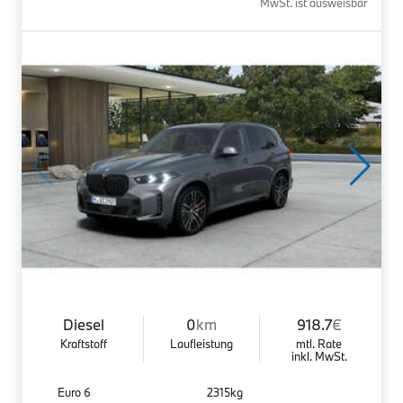
MwSt. ist ausweisbar
Diesel
0
km
918.7
€
Kraftstoff
Laufleistung
mtl. Rate
inkl. MwSt.
Euro 6
2315kg