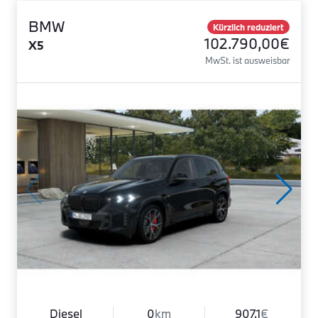
BMW
Kürzlich reduziert
102.790,00€
X5
MwSt. ist ausweisbar
Diesel
0
km
907.1
€