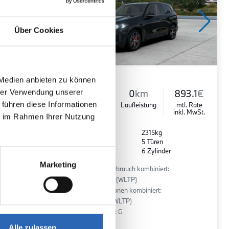
Über Cookies
 Medien anbieten zu können
hrer Verwendung unserer
948.8
€
Diesel
0
km
893.1
€
 führen diese Informationen
mtl. Rate
Kraftstoff
Laufleistung
mtl. Rate
inkl. MwSt.
inkl. MwSt.
ie im Rahmen Ihrer Nutzung
Euro 6
2315kg
5 Sitze
5 Türen
r
8 Gänge
6 Zylinder
Marketing
:
Kraftstoffverbrauch kombiniert:
7.6 l/100km (WLTP)
2
CO
-Emissionen kombiniert:
200 g/km (WLTP)
2
CO
-Klasse: G
Alle zulassen