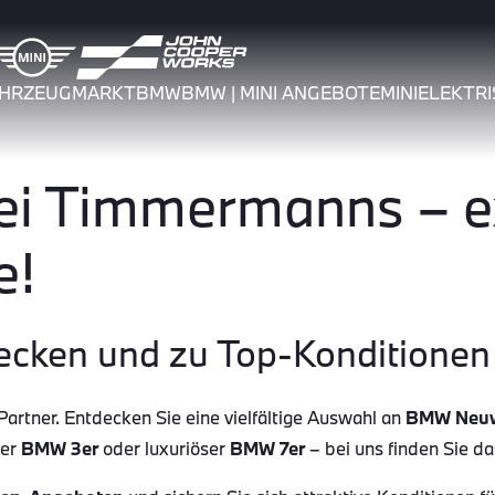
AHRZEUGMARKT
BMW
BMW | MINI ANGEBOTE
MINI
ELEKTRI
 Timmermanns – ex
e!
ecken und zu Top-Konditionen 
tner. Entdecken Sie eine vielfältige Auswahl an
BMW Neu
her
BMW 3er
oder luxuriöser
BMW 7er
– bei uns finden Sie d