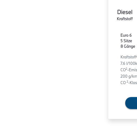
Diesel
Kraftstoff
Euro 6
5 Sitze
8 Gänge
Kraftstof
7.6 l/10
2
CO
-Emis
200 g/km
2
CO
-Klas