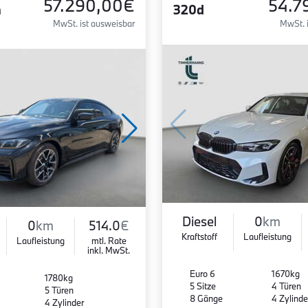
57.290,00€
54.7
n
320d
MwSt. ist ausweisbar
MwSt. 
Diesel
0
km
0
km
514.0
€
Kraftstoff
Laufleistung
Laufleistung
mtl. Rate
inkl. MwSt.
Euro 6
1670kg
1780kg
5 Sitze
4 Türen
5 Türen
8 Gänge
4 Zylinde
4 Zylinder