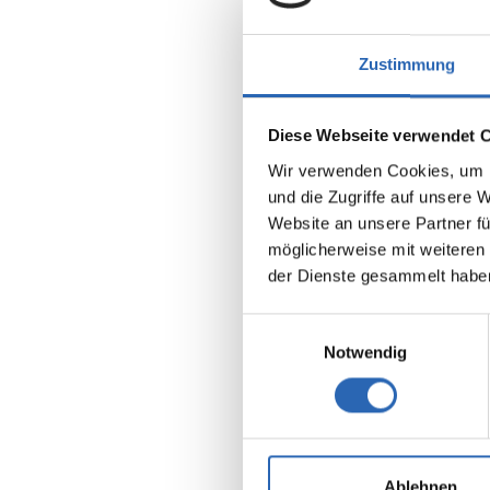
Zustimmung
Diese Webseite verwendet 
Wir verwenden Cookies, um I
und die Zugriffe auf unsere 
Benzin
Website an unsere Partner fü
Kraftstoff
möglicherweise mit weiteren
der Dienste gesammelt habe
Euro 6
5 Sitze
8 Gänge
Einwilligungsauswahl
Notwendig
Kraftstof
10.5 l/1
2
CO
-Emis
238 g/km
2
CO
-Klas
Ablehnen