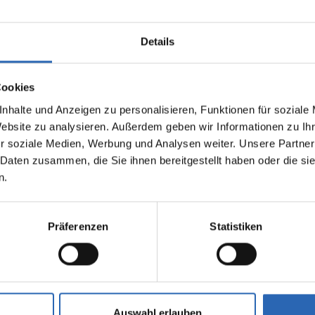
Details
Cookies
nhalte und Anzeigen zu personalisieren, Funktionen für soziale
Website zu analysieren. Außerdem geben wir Informationen zu I
0
km
1525.3
€
Diesel
0
km
r soziale Medien, Werbung und Analysen weiter. Unsere Partner
Laufleistung
mtl. Rate
Kraftstoff
Laufleistung
inkl. MwSt.
 Daten zusammen, die Sie ihnen bereitgestellt haben oder die s
n.
1925kg
Euro 6
2320kg
5 Türen
5 Sitze
5 Türen
6 Zylinder
8 Gänge
6 Zylinde
Präferenzen
Statistiken
fverbrauch kombiniert:
Kraftstoffverbrauch kombiniert
00km (WLTP)
7.5 l/100km (WLTP)
2
sionen kombiniert:
CO
-Emissionen kombiniert:
 (WLTP)
196 g/km (WLTP)
2
se: G
CO
-Klasse: G
Auswahl erlauben