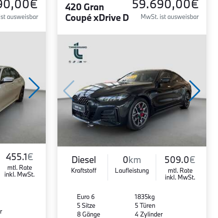
90,00€
59.690,00€
420 Gran
Coupé xDrive D
ist ausweisbar
MwSt. ist ausweisbar
455.1
€
Diesel
0
km
509.0
€
mtl. Rate
Kraftstoff
Laufleistung
mtl. Rate
inkl. MwSt.
inkl. MwSt.
Euro 6
1835kg
5 Sitze
5 Türen
r
8 Gänge
4 Zylinder