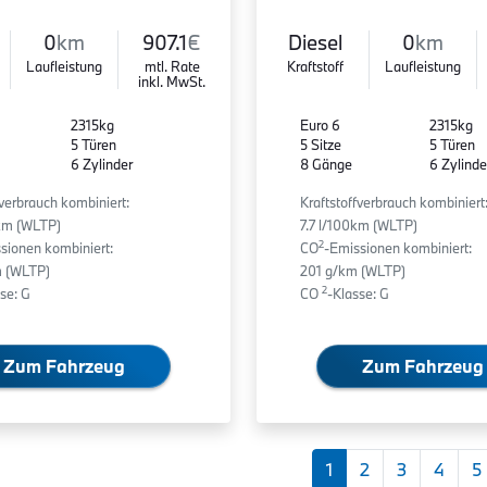
0
km
907.1
€
Diesel
0
km
Laufleistung
mtl. Rate
Kraftstoff
Laufleistung
inkl. MwSt.
2315kg
Euro 6
2315kg
5 Türen
5 Sitze
5 Türen
6 Zylinder
8 Gänge
6 Zylinde
fverbrauch kombiniert:
Kraftstoffverbrauch kombiniert
0km (WLTP)
7.7 l/100km (WLTP)
2
sionen kombiniert:
CO
-Emissionen kombiniert:
 (WLTP)
201 g/km (WLTP)
2
se: G
CO
-Klasse: G
Zum Fahrzeug
Zum Fahrzeug
1
2
3
4
5