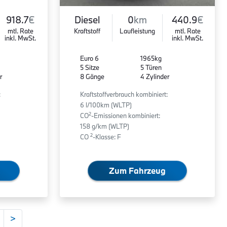
918.7
€
Diesel
0
km
440.9
€
mtl. Rate
Kraftstoff
Laufleistung
mtl. Rate
inkl. MwSt.
inkl. MwSt.
Euro 6
1965kg
5 Sitze
5 Türen
r
8 Gänge
4 Zylinder
:
Kraftstoffverbrauch kombiniert:
6 l/100km (WLTP)
2
CO
-Emissionen kombiniert:
158 g/km (WLTP)
2
CO
-Klasse: F
Zum Fahrzeug
>