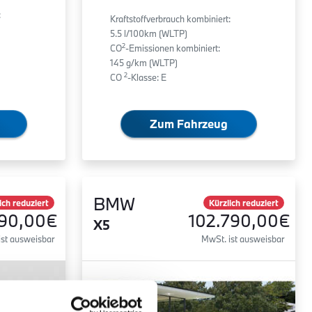
:
Kraftstoffverbrauch kombiniert:
5.5 l/100km (WLTP)
2
CO
-Emissionen kombiniert:
145 g/km (WLTP)
2
CO
-Klasse: E
Zum Fahrzeug
BMW
ich reduziert
Kürzlich reduziert
590,00€
102.790,00€
X5
ist ausweisbar
MwSt. ist ausweisbar