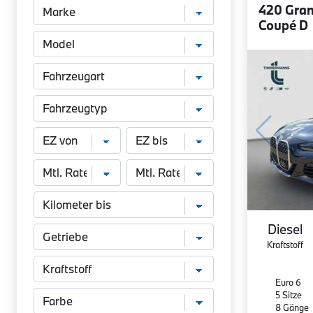
420 Gra
Coupé D
Diesel
Kraftstoff
Euro 6
5 Sitze
8 Gänge