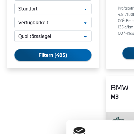
Kraftstof
4.8 l/10
2
CO
-Emis
135 g/km
2
CO
-Klas
Filtern (485)
BMW
M3