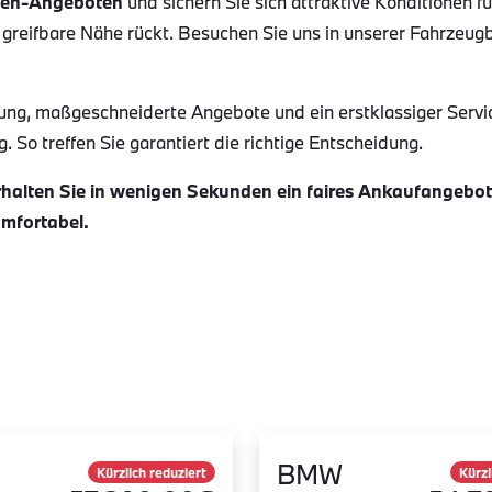
en-Angeboten
und sichern Sie sich attraktive Konditionen f
 greifbare Nähe rückt. Besuchen Sie uns in unserer Fahrzeug
ung, maßgeschneiderte Angebote und ein erstklassiger Servi
 So treffen Sie garantiert die richtige Entscheidung.
alten Sie in wenigen Sekunden ein faires Ankaufangebot f
omfortabel.
BMW
Kürzlich reduziert
Kürzl