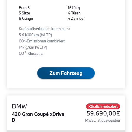
Euro 6
1670kg
5 Sitze
4 Türen
8 Gänge
4 Zylinder
Kraftstoffverbrauch kombiniert:
5.6 l/100km (WLTP)
2
CO
-Emissionen kombiniert:
147 g/km (WLTP)
2
CO
-Klasse: E
Zum Fahrzeug
BMW
Kürzlich reduziert
59.690,00€
420 Gran Coupé xDrive
D
MwSt. ist ausweisbar