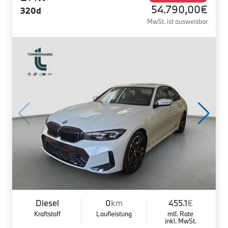
54.790,00€
320d
MwSt. ist ausweisbar
Diesel
0
km
455.1
€
Kraftstoff
Laufleistung
mtl. Rate
inkl. MwSt.