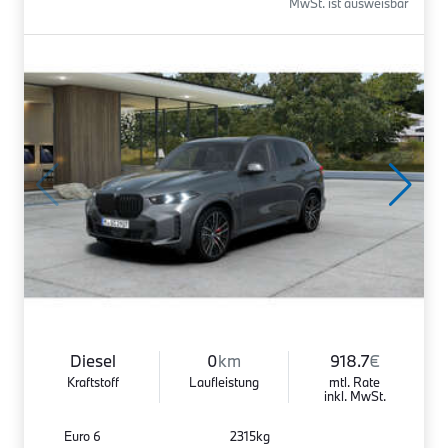
MwSt. ist ausweisbar
Diesel
0
km
918.7
€
Kraftstoff
Laufleistung
mtl. Rate
inkl. MwSt.
Euro 6
2315kg