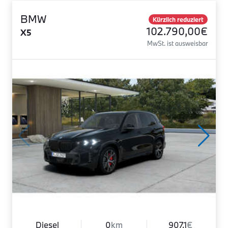
BMW
Kürzlich reduziert
102.790,00€
X5
MwSt. ist ausweisbar
Diesel
0
km
907.1
€