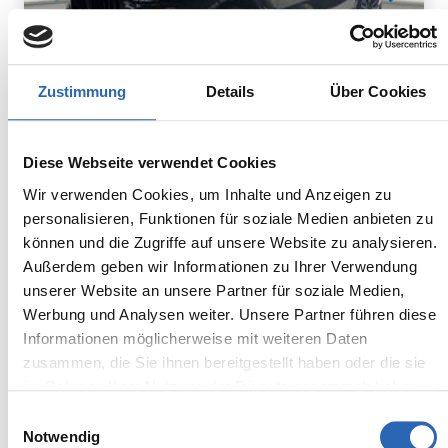
Zustimmung
Details
Über Cookies
Diesel
0
km
948.8
€
Diese Webseite verwendet Cookies
Kraftstoff
Laufleistung
mtl. Rate
inkl. MwSt.
Wir verwenden Cookies, um Inhalte und Anzeigen zu
personalisieren, Funktionen für soziale Medien anbieten zu
Euro 6
2320kg
können und die Zugriffe auf unsere Website zu analysieren.
5 Sitze
5 Türen
Außerdem geben wir Informationen zu Ihrer Verwendung
8 Gänge
6 Zylinder
unserer Website an unsere Partner für soziale Medien,
Kraftstoffverbrauch kombiniert:
Werbung und Analysen weiter. Unsere Partner führen diese
7.5 l/100km (WLTP)
Informationen möglicherweise mit weiteren Daten
2
CO
-Emissionen kombiniert:
zusammen, die Sie ihnen bereitgestellt haben oder die sie
196 g/km (WLTP)
2
im Rahmen Ihrer Nutzung der Dienste gesammelt haben.
CO
-Klasse: G
Einwilligungsauswahl
Notwendig