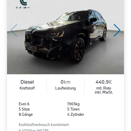
Diesel
0
km
440.9
€
Kraftstoff
Laufleistung
mtl. Rate
inkl. MwSt.
Euro 6
1965kg
5 Sitze
5 Türen
8 Gänge
4 Zylinder
Kraftstoffverbrauch kombiniert:
6 l/100km (WLTP)