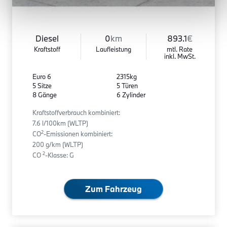
Diesel
0
km
893.1
€
Kraftstoff
Laufleistung
mtl. Rate
inkl. MwSt.
Euro 6
2315kg
5 Sitze
5 Türen
8 Gänge
6 Zylinder
Kraftstoffverbrauch kombiniert:
7.6 l/100km (WLTP)
2
CO
-Emissionen kombiniert:
200 g/km (WLTP)
2
CO
-Klasse: G
Zum Fahrzeug