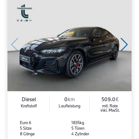
Diesel
0
km
509.0
€
Kraftstoff
Laufleistung
mtl. Rate
inkl. MwSt.
Euro 6
1835kg
5 Sitze
5 Türen
8 Gänge
4 Zylinder