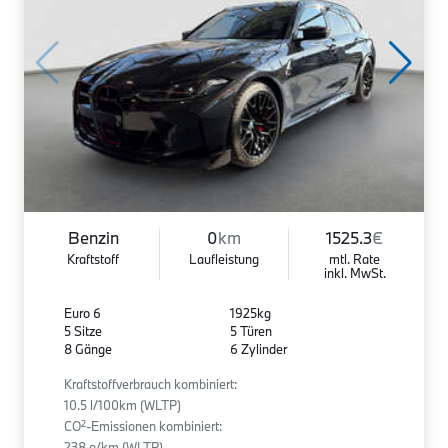
Benzin
0
km
1525.3
€
Kraftstoff
Laufleistung
mtl. Rate
inkl. MwSt.
Euro 6
1925kg
5 Sitze
5 Türen
8 Gänge
6 Zylinder
Kraftstoffverbrauch kombiniert:
10.5 l/100km (WLTP)
2
CO
-Emissionen kombiniert:
238 g/km (WLTP)