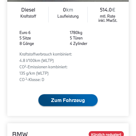
Diesel
0
km
514.0
€
Kraftstoff
Laufleistung
mtl. Rate
inkl. MwSt.
Euro 6
1780kg
5 Sitze
5 Türen
8 Gänge
4 Zylinder
Kraftstoffverbrauch kombiniert:
4.8 l/100km (WLTP)
2
CO
-Emissionen kombiniert:
135 g/km (WLTP)
2
CO
-Klasse: D
Zum Fahrzeug
BMW
Kürzlich reduziert