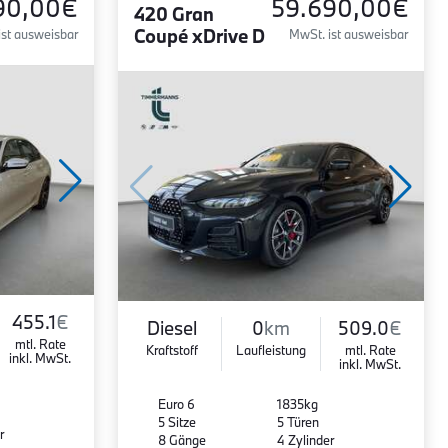
90,00€
59.690,00€
420 Gran
Coupé xDrive D
ist ausweisbar
MwSt. ist ausweisbar
455.1
€
Diesel
0
km
509.0
€
mtl. Rate
Kraftstoff
Laufleistung
mtl. Rate
inkl. MwSt.
inkl. MwSt.
Euro 6
1835kg
5 Sitze
5 Türen
r
8 Gänge
4 Zylinder