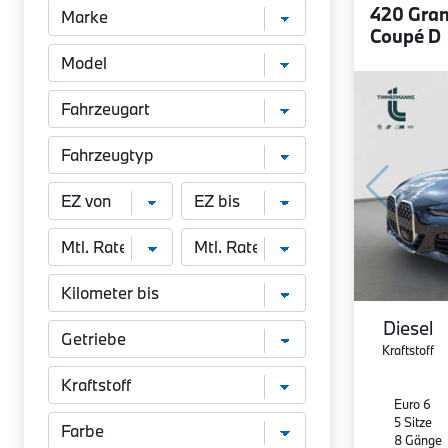
420 Gra
Coupé D
Diesel
Kraftstoff
Euro 6
5 Sitze
8 Gänge