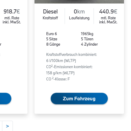
918.7
€
Diesel
0
km
440.9
€
mtl. Rate
Kraftstoff
Laufleistung
mtl. Rate
inkl. MwSt.
inkl. MwSt.
Euro 6
1965kg
5 Sitze
5 Türen
r
8 Gänge
4 Zylinder
:
Kraftstoffverbrauch kombiniert:
6 l/100km (WLTP)
2
CO
-Emissionen kombiniert:
158 g/km (WLTP)
2
CO
-Klasse: F
Zum Fahrzeug
>