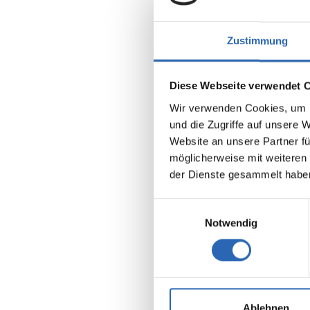
Zustimmung
Diese Webseite verwendet 
Wir verwenden Cookies, um I
und die Zugriffe auf unsere 
Benzin
Website an unsere Partner fü
Kraftstoff
möglicherweise mit weiteren
der Dienste gesammelt habe
Euro 6
5 Sitze
8 Gänge
Einwilligungsauswahl
Notwendig
Kraftstof
10.5 l/1
2
CO
-Emis
238 g/km
2
CO
-Klas
Ablehnen