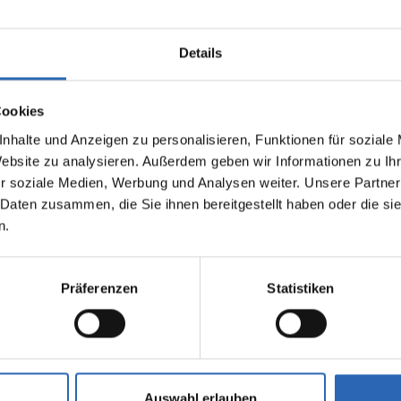
Details
Cookies
nhalte und Anzeigen zu personalisieren, Funktionen für soziale
Website zu analysieren. Außerdem geben wir Informationen zu I
0
km
1525.3
€
Diesel
0
km
r soziale Medien, Werbung und Analysen weiter. Unsere Partner
Laufleistung
mtl. Rate
Kraftstoff
Laufleistung
inkl. MwSt.
 Daten zusammen, die Sie ihnen bereitgestellt haben oder die s
n.
1925kg
Euro 6
2320kg
5 Türen
5 Sitze
5 Türen
6 Zylinder
8 Gänge
6 Zylinde
Präferenzen
Statistiken
fverbrauch kombiniert:
Kraftstoffverbrauch kombiniert
00km (WLTP)
7.5 l/100km (WLTP)
2
sionen kombiniert:
CO
-Emissionen kombiniert:
 (WLTP)
196 g/km (WLTP)
2
se: G
CO
-Klasse: G
Auswahl erlauben