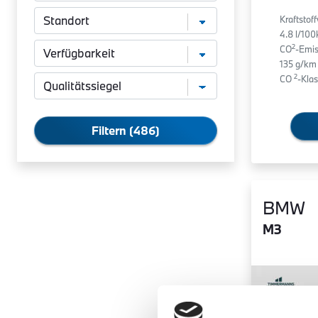
Kraftstof
4.8 l/10
2
CO
-Emis
135 g/km
2
CO
-Klas
Filtern (486)
BMW
M3