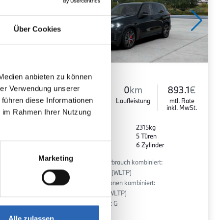
Über Cookies
 Medien anbieten zu können
hrer Verwendung unserer
948.8
€
Diesel
0
km
893.1
€
 führen diese Informationen
mtl. Rate
Kraftstoff
Laufleistung
mtl. Rate
inkl. MwSt.
inkl. MwSt.
ie im Rahmen Ihrer Nutzung
Euro 6
2315kg
5 Sitze
5 Türen
r
8 Gänge
6 Zylinder
Marketing
:
Kraftstoffverbrauch kombiniert:
7.6 l/100km (WLTP)
2
CO
-Emissionen kombiniert:
200 g/km (WLTP)
2
CO
-Klasse: G
Alle zulassen