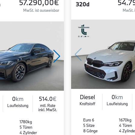
57.290,00€
54.7
n
320d
MwSt. ist ausweisbar
MwSt. 
Diesel
0
km
0
km
514.0
€
Kraftstoff
Laufleistung
Laufleistung
mtl. Rate
inkl. MwSt.
Euro 6
1670kg
1780kg
5 Sitze
4 Türen
5 Türen
8 Gänge
4 Zylinde
4 Zylinder