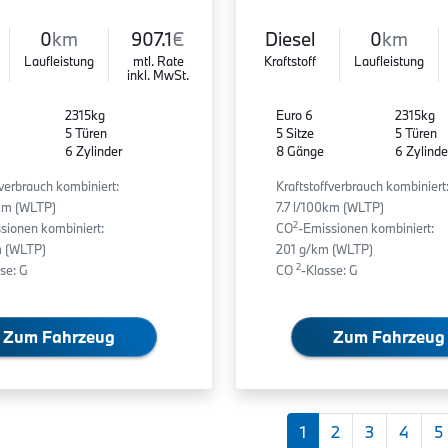
0
km
907.1
€
Diesel
0
km
Laufleistung
mtl. Rate
Kraftstoff
Laufleistung
inkl. MwSt.
2315kg
Euro 6
2315kg
5 Türen
5 Sitze
5 Türen
6 Zylinder
8 Gänge
6 Zylinde
fverbrauch kombiniert:
Kraftstoffverbrauch kombiniert
0km (WLTP)
7.7 l/100km (WLTP)
2
sionen kombiniert:
CO
-Emissionen kombiniert:
 (WLTP)
201 g/km (WLTP)
2
se: G
CO
-Klasse: G
Zum Fahrzeug
Zum Fahrzeug
1
2
3
4
5