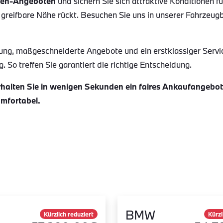
en-Angeboten
und sichern Sie sich attraktive Konditionen f
 greifbare Nähe rückt. Besuchen Sie uns in unserer Fahrzeug
ung, maßgeschneiderte Angebote und ein erstklassiger Servi
 So treffen Sie garantiert die richtige Entscheidung.
alten Sie in wenigen Sekunden ein faires Ankaufangebot f
omfortabel.
BMW
Kürzlich reduziert
Kürzl