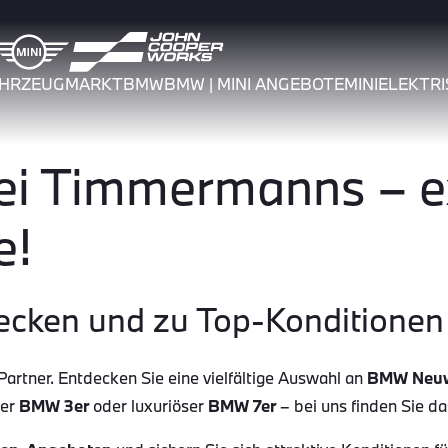
AHRZEUGMARKT
BMW
BMW | MINI ANGEBOTE
MINI
ELEKTRI
 Timmermanns – ex
e!
ecken und zu Top-Konditionen 
tner. Entdecken Sie eine vielfältige Auswahl an
BMW Neu
her
BMW 3er
oder luxuriöser
BMW 7er
– bei uns finden Sie d