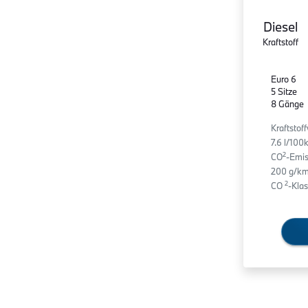
Diesel
Kraftstoff
Euro 6
5 Sitze
8 Gänge
Kraftstof
7.6 l/10
2
CO
-Emis
200 g/km
2
CO
-Klas