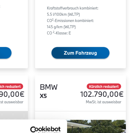
:
Kraftstoffverbrauch kombiniert:
5.5 l/100km (WLTP)
2
CO
-Emissionen kombiniert:
145 g/km (WLTP)
2
CO
-Klasse: E
Zum Fahrzeug
BMW
ich reduziert
Kürzlich reduziert
590,00€
102.790,00€
X5
ist ausweisbar
MwSt. ist ausweisbar