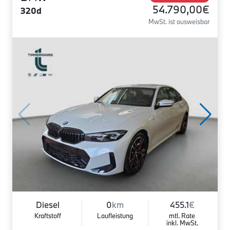
54.790,00€
320d
MwSt. ist ausweisbar
Diesel
0
km
455.1
€
Kraftstoff
Laufleistung
mtl. Rate
inkl. MwSt.