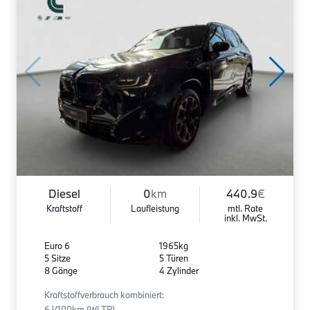
Diesel
0
km
440.9
€
Kraftstoff
Laufleistung
mtl. Rate
inkl. MwSt.
Euro 6
1965kg
5 Sitze
5 Türen
8 Gänge
4 Zylinder
Kraftstoffverbrauch kombiniert:
6 l/100km (WLTP)