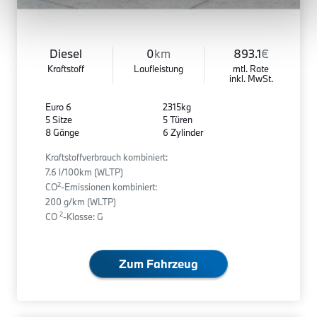
Diesel
0
km
893.1
€
Kraftstoff
Laufleistung
mtl. Rate
inkl. MwSt.
Euro 6
2315kg
5 Sitze
5 Türen
8 Gänge
6 Zylinder
Kraftstoffverbrauch kombiniert:
7.6 l/100km (WLTP)
2
CO
-Emissionen kombiniert:
200 g/km (WLTP)
2
CO
-Klasse: G
Zum Fahrzeug