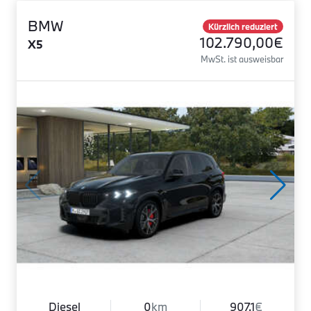
BMW
Kürzlich reduziert
102.790,00€
X5
MwSt. ist ausweisbar
Diesel
0
km
907.1
€