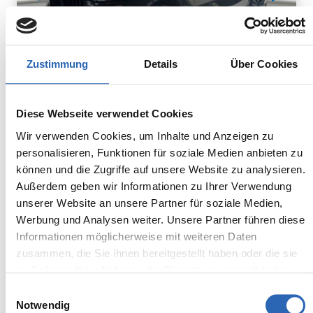
Zustimmung
Details
Über Cookies
Diesel
0
km
948.8
€
Diese Webseite verwendet Cookies
Kraftstoff
Laufleistung
mtl. Rate
inkl. MwSt.
Wir verwenden Cookies, um Inhalte und Anzeigen zu
personalisieren, Funktionen für soziale Medien anbieten zu
Euro 6
2320kg
können und die Zugriffe auf unsere Website zu analysieren.
5 Sitze
5 Türen
Außerdem geben wir Informationen zu Ihrer Verwendung
8 Gänge
6 Zylinder
unserer Website an unsere Partner für soziale Medien,
Kraftstoffverbrauch kombiniert:
Werbung und Analysen weiter. Unsere Partner führen diese
7.5 l/100km (WLTP)
Informationen möglicherweise mit weiteren Daten
2
CO
-Emissionen kombiniert:
zusammen, die Sie ihnen bereitgestellt haben oder die sie
196 g/km (WLTP)
2
im Rahmen Ihrer Nutzung der Dienste gesammelt haben.
CO
-Klasse: G
Einwilligungsauswahl
Notwendig