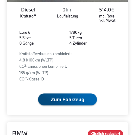
Diesel
0
km
514.0
€
Kraftstoff
Laufleistung
mtl. Rate
inkl. MwSt.
Euro 6
1780kg
5 Sitze
5 Türen
8 Gänge
4 Zylinder
Kraftstoffverbrauch kombiniert:
4.8 l/100km (WLTP)
2
CO
-Emissionen kombiniert:
135 g/km (WLTP)
2
CO
-Klasse: D
Zum Fahrzeug
BMW
Kürzlich reduziert