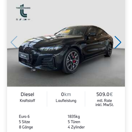
Diesel
0
km
509.0
€
Kraftstoff
Laufleistung
mtl. Rate
inkl. MwSt.
Euro 6
1835kg
5 Sitze
5 Türen
8 Gänge
4 Zylinder