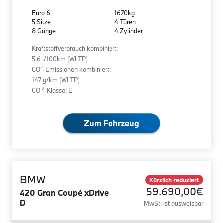
Euro 6
1670kg
5 Sitze
4 Türen
8 Gänge
4 Zylinder
Kraftstoffverbrauch kombiniert:
5.6 l/100km (WLTP)
2
CO
-Emissionen kombiniert:
147 g/km (WLTP)
2
CO
-Klasse: E
Zum Fahrzeug
BMW
Kürzlich reduziert
59.690,00€
420 Gran Coupé xDrive
D
MwSt. ist ausweisbar