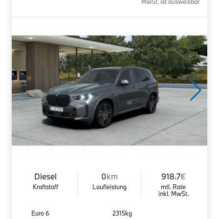
MwSt. ist ausweisbar
Diesel
0
km
918.7
€
Kraftstoff
Laufleistung
mtl. Rate
inkl. MwSt.
Euro 6
2315kg