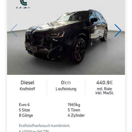
Diesel
0
km
440.9
€
Kraftstoff
Laufleistung
mtl. Rate
inkl. MwSt.
Euro 6
1965kg
5 Sitze
5 Türen
8 Gänge
4 Zylinder
Kraftstoffverbrauch kombiniert:
6 l/100km (WLTP)