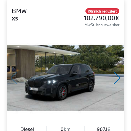
BMW
Kürzlich reduziert
102.790,00€
X5
MwSt. ist ausweisbar
Diesel
0
km
907.1
€