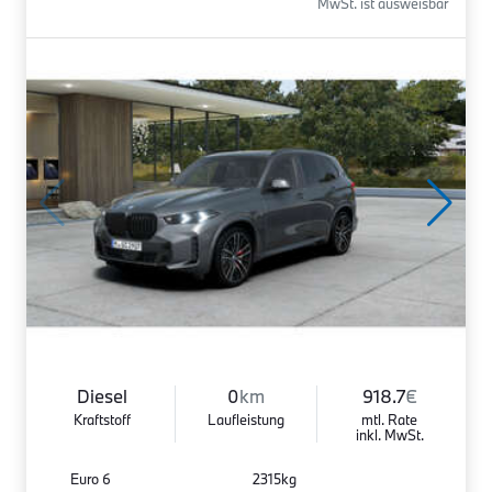
MwSt. ist ausweisbar
Diesel
0
km
918.7
€
Kraftstoff
Laufleistung
mtl. Rate
inkl. MwSt.
Euro 6
2315kg