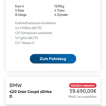
Euro 6
1670kg
5 Sitze
4 Türen
8 Gänge
4 Zylinder
Kraftstoffverbrauch kombiniert:
5.6 l/100km (WLTP)
2
CO
-Emissionen kombiniert:
147 g/km (WLTP)
2
CO
-Klasse: E
Zum Fahrzeug
BMW
Kürzlich reduziert
59.690,00€
420 Gran Coupé xDrive
D
MwSt. ist ausweisbar