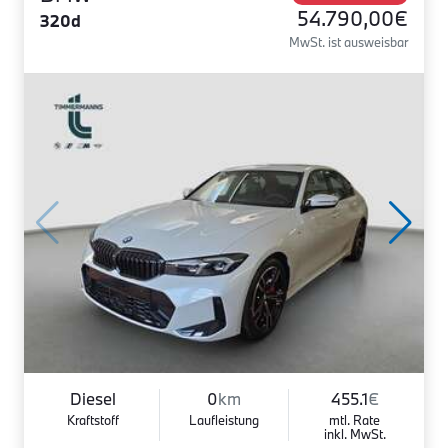
54.790,00€
320d
MwSt. ist ausweisbar
Diesel
0
km
455.1
€
Kraftstoff
Laufleistung
mtl. Rate
inkl. MwSt.