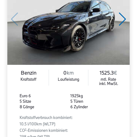
Benzin
0
km
1525.3
€
Kraftstoff
Laufleistung
mtl. Rate
inkl. MwSt.
Euro 6
1925kg
5 Sitze
5 Türen
8 Gänge
6 Zylinder
Kraftstoffverbrauch kombiniert:
10.5 l/100km (WLTP)
2
CO
-Emissionen kombiniert:
238 g/km (WLTP)