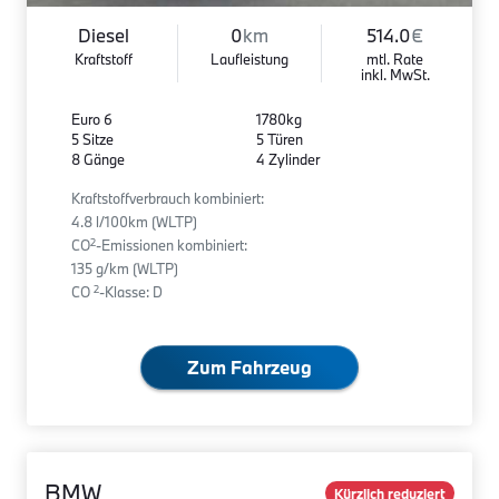
Diesel
0
km
514.0
€
Kraftstoff
Laufleistung
mtl. Rate
inkl. MwSt.
Euro 6
1780kg
5 Sitze
5 Türen
8 Gänge
4 Zylinder
Kraftstoffverbrauch kombiniert:
4.8 l/100km (WLTP)
2
CO
-Emissionen kombiniert:
135 g/km (WLTP)
2
CO
-Klasse: D
Zum Fahrzeug
BMW
Kürzlich reduziert