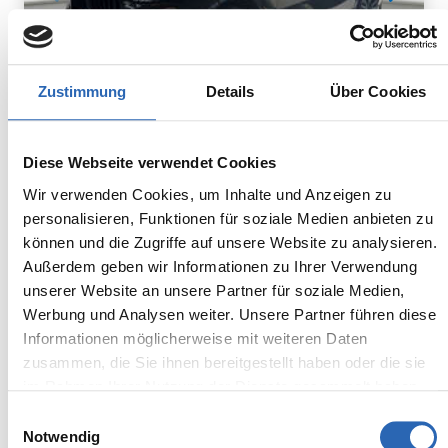
Zustimmung
Details
Über Cookies
Diesel
0
km
948.8
€
Diese Webseite verwendet Cookies
Kraftstoff
Laufleistung
mtl. Rate
inkl. MwSt.
Wir verwenden Cookies, um Inhalte und Anzeigen zu
personalisieren, Funktionen für soziale Medien anbieten zu
Euro 6
2320kg
können und die Zugriffe auf unsere Website zu analysieren.
5 Sitze
5 Türen
Außerdem geben wir Informationen zu Ihrer Verwendung
8 Gänge
6 Zylinder
unserer Website an unsere Partner für soziale Medien,
Kraftstoffverbrauch kombiniert:
Werbung und Analysen weiter. Unsere Partner führen diese
7.5 l/100km (WLTP)
Informationen möglicherweise mit weiteren Daten
2
CO
-Emissionen kombiniert:
zusammen, die Sie ihnen bereitgestellt haben oder die sie
196 g/km (WLTP)
2
im Rahmen Ihrer Nutzung der Dienste gesammelt haben.
CO
-Klasse: G
Einwilligungsauswahl
Notwendig