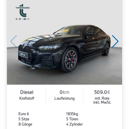
Diesel
0
km
509.0
€
Kraftstoff
Laufleistung
mtl. Rate
inkl. MwSt.
Euro 6
1835kg
5 Sitze
5 Türen
8 Gänge
4 Zylinder