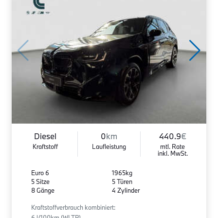
Diesel
0
km
440.9
€
Kraftstoff
Laufleistung
mtl. Rate
inkl. MwSt.
Euro 6
1965kg
5 Sitze
5 Türen
8 Gänge
4 Zylinder
Kraftstoffverbrauch kombiniert:
6 l/100km (WLTP)