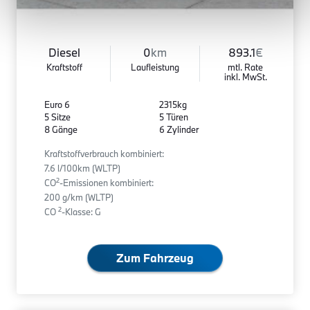
Diesel
0
km
893.1
€
Kraftstoff
Laufleistung
mtl. Rate
inkl. MwSt.
Euro 6
2315kg
5 Sitze
5 Türen
8 Gänge
6 Zylinder
Kraftstoffverbrauch kombiniert:
7.6 l/100km (WLTP)
2
CO
-Emissionen kombiniert:
200 g/km (WLTP)
2
CO
-Klasse: G
Zum Fahrzeug