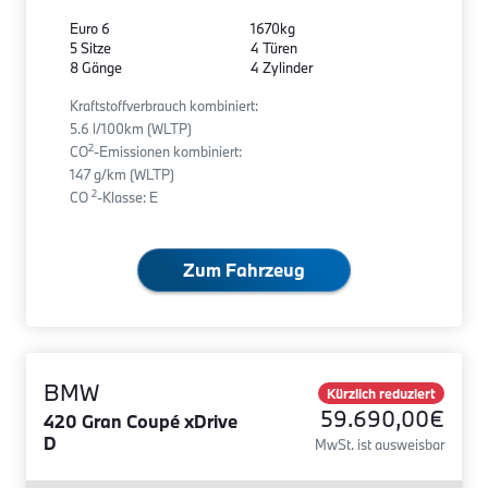
Euro 6
1670kg
5 Sitze
4 Türen
8 Gänge
4 Zylinder
Kraftstoffverbrauch kombiniert:
5.6 l/100km (WLTP)
2
CO
-Emissionen kombiniert:
147 g/km (WLTP)
2
CO
-Klasse: E
Zum Fahrzeug
BMW
Kürzlich reduziert
59.690,00€
420 Gran Coupé xDrive
D
MwSt. ist ausweisbar