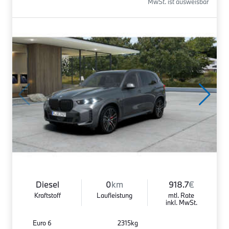
MwSt. ist ausweisbar
Diesel
0
km
918.7
€
Kraftstoff
Laufleistung
mtl. Rate
inkl. MwSt.
Euro 6
2315kg