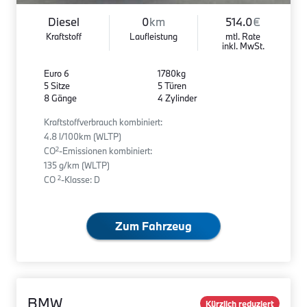
Diesel
0
km
514.0
€
Kraftstoff
Laufleistung
mtl. Rate
inkl. MwSt.
Euro 6
1780kg
5 Sitze
5 Türen
8 Gänge
4 Zylinder
Kraftstoffverbrauch kombiniert:
4.8 l/100km (WLTP)
2
CO
-Emissionen kombiniert:
135 g/km (WLTP)
2
CO
-Klasse: D
Zum Fahrzeug
BMW
Kürzlich reduziert