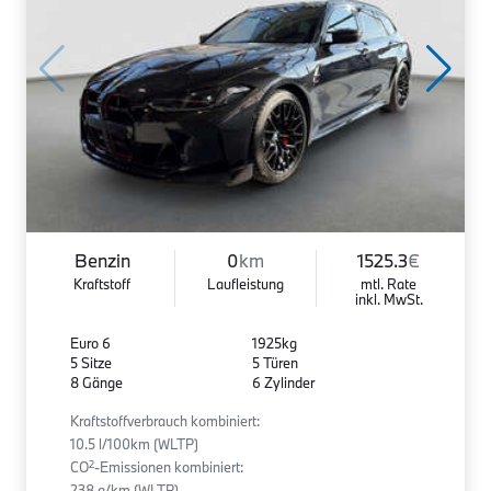
Benzin
0
km
1525.3
€
Kraftstoff
Laufleistung
mtl. Rate
inkl. MwSt.
Euro 6
1925kg
5 Sitze
5 Türen
8 Gänge
6 Zylinder
Kraftstoffverbrauch kombiniert:
10.5 l/100km (WLTP)
2
CO
-Emissionen kombiniert:
238 g/km (WLTP)