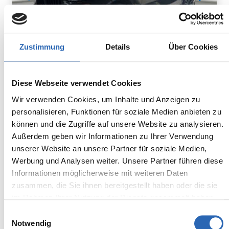
Zustimmung
Details
Über Cookies
Diesel
0
km
948.8
€
Diese Webseite verwendet Cookies
Kraftstoff
Laufleistung
mtl. Rate
inkl. MwSt.
Wir verwenden Cookies, um Inhalte und Anzeigen zu
personalisieren, Funktionen für soziale Medien anbieten zu
Euro 6
2320kg
können und die Zugriffe auf unsere Website zu analysieren.
5 Sitze
5 Türen
Außerdem geben wir Informationen zu Ihrer Verwendung
8 Gänge
6 Zylinder
unserer Website an unsere Partner für soziale Medien,
Kraftstoffverbrauch kombiniert:
Werbung und Analysen weiter. Unsere Partner führen diese
7.5 l/100km (WLTP)
Informationen möglicherweise mit weiteren Daten
2
CO
-Emissionen kombiniert:
zusammen, die Sie ihnen bereitgestellt haben oder die sie
196 g/km (WLTP)
2
im Rahmen Ihrer Nutzung der Dienste gesammelt haben.
CO
-Klasse: G
Einwilligungsauswahl
Notwendig