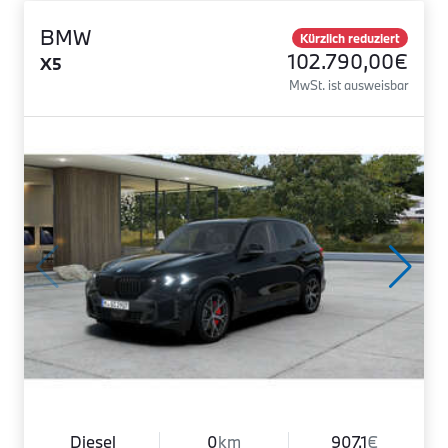
BMW
Kürzlich reduziert
102.790,00€
X5
MwSt. ist ausweisbar
Diesel
0
km
907.1
€