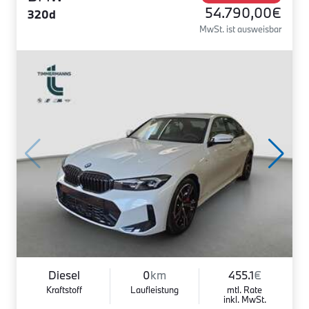
54.790,00€
320d
MwSt. ist ausweisbar
Diesel
0
km
455.1
€
Kraftstoff
Laufleistung
mtl. Rate
inkl. MwSt.