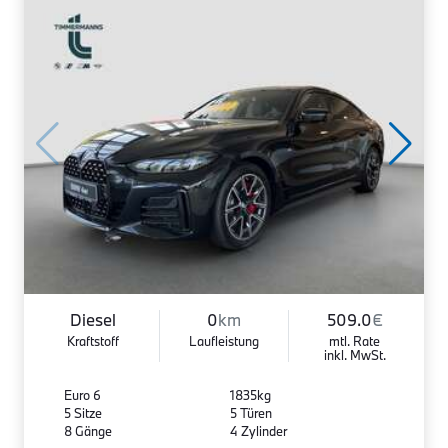
Diesel
0
km
509.0
€
Kraftstoff
Laufleistung
mtl. Rate
inkl. MwSt.
Euro 6
1835kg
5 Sitze
5 Türen
8 Gänge
4 Zylinder