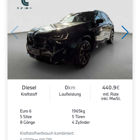
Diesel
0
km
440.9
€
Kraftstoff
Laufleistung
mtl. Rate
inkl. MwSt.
Euro 6
1965kg
5 Sitze
5 Türen
8 Gänge
4 Zylinder
Kraftstoffverbrauch kombiniert:
6 l/100km (WLTP)