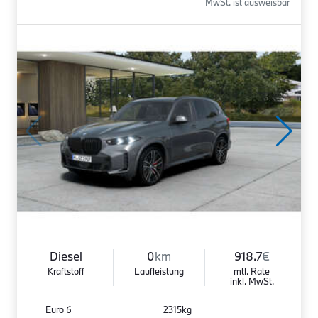
MwSt. ist ausweisbar
Diesel
0
km
918.7
€
Kraftstoff
Laufleistung
mtl. Rate
inkl. MwSt.
Euro 6
2315kg