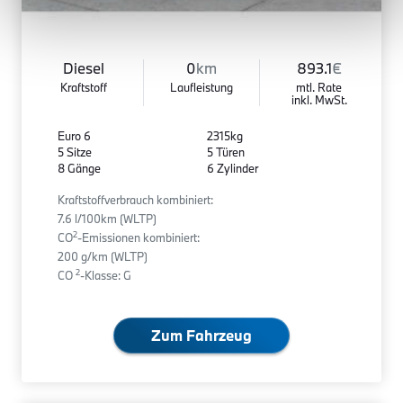
Diesel
0
km
893.1
€
Kraftstoff
Laufleistung
mtl. Rate
inkl. MwSt.
Euro 6
2315kg
5 Sitze
5 Türen
8 Gänge
6 Zylinder
Kraftstoffverbrauch kombiniert:
7.6 l/100km (WLTP)
2
CO
-Emissionen kombiniert:
200 g/km (WLTP)
2
CO
-Klasse: G
Zum Fahrzeug