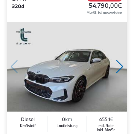
54.790,00€
320d
MwSt. ist ausweisbar
Diesel
0
km
455.1
€
Kraftstoff
Laufleistung
mtl. Rate
inkl. MwSt.