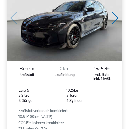
Benzin
0
km
1525.3
€
Kraftstoff
Laufleistung
mtl. Rate
inkl. MwSt.
Euro 6
1925kg
5 Sitze
5 Türen
8 Gänge
6 Zylinder
Kraftstoffverbrauch kombiniert:
10.5 l/100km (WLTP)
2
CO
-Emissionen kombiniert:
238 g/km (WLTP)