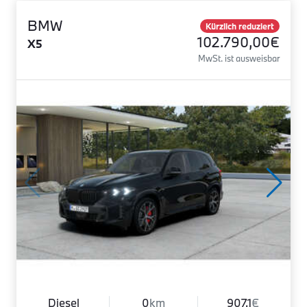
BMW
Kürzlich reduziert
102.790,00€
X5
MwSt. ist ausweisbar
Diesel
0
km
907.1
€