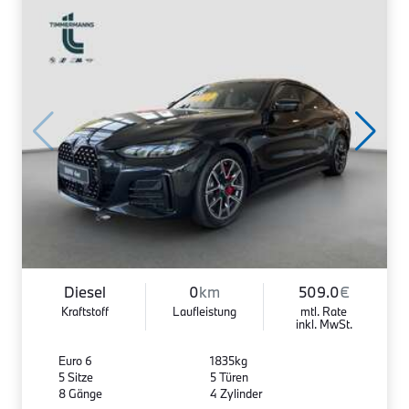
Diesel
0
km
509.0
€
Kraftstoff
Laufleistung
mtl. Rate
inkl. MwSt.
Euro 6
1835kg
5 Sitze
5 Türen
8 Gänge
4 Zylinder