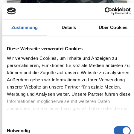
Zustimmung
Details
Über Cookies
Diesel
0
km
948.8
€
Diese Webseite verwendet Cookies
Kraftstoff
Laufleistung
mtl. Rate
inkl. MwSt.
Wir verwenden Cookies, um Inhalte und Anzeigen zu
personalisieren, Funktionen für soziale Medien anbieten zu
Euro 6
2320kg
können und die Zugriffe auf unsere Website zu analysieren.
5 Sitze
5 Türen
Außerdem geben wir Informationen zu Ihrer Verwendung
8 Gänge
6 Zylinder
unserer Website an unsere Partner für soziale Medien,
Kraftstoffverbrauch kombiniert:
Werbung und Analysen weiter. Unsere Partner führen diese
7.5 l/100km (WLTP)
Informationen möglicherweise mit weiteren Daten
2
CO
-Emissionen kombiniert:
zusammen, die Sie ihnen bereitgestellt haben oder die sie
196 g/km (WLTP)
2
im Rahmen Ihrer Nutzung der Dienste gesammelt haben.
CO
-Klasse: G
Einwilligungsauswahl
Notwendig