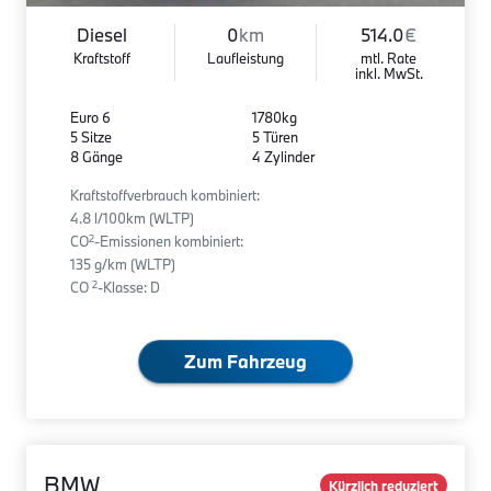
Diesel
0
km
514.0
€
Kraftstoff
Laufleistung
mtl. Rate
inkl. MwSt.
Euro 6
1780kg
5 Sitze
5 Türen
8 Gänge
4 Zylinder
Kraftstoffverbrauch kombiniert:
4.8 l/100km (WLTP)
2
CO
-Emissionen kombiniert:
135 g/km (WLTP)
2
CO
-Klasse: D
Zum Fahrzeug
BMW
Kürzlich reduziert