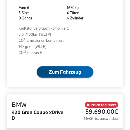
Euro 6
1670kg
5 Sitze
4 Türen
8 Gänge
4 Zylinder
Kraftstoffverbrauch kombiniert:
5.6 l/100km (WLTP)
2
CO
-Emissionen kombiniert:
147 g/km (WLTP)
2
CO
-Klasse: E
Zum Fahrzeug
BMW
Kürzlich reduziert
59.690,00€
420 Gran Coupé xDrive
D
MwSt. ist ausweisbar