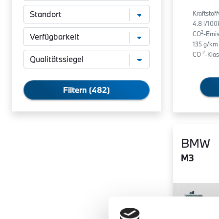
Kraftstof
4.8 l/10
2
CO
-Emis
135 g/km
2
CO
-Klas
Filtern (482)
BMW
M3