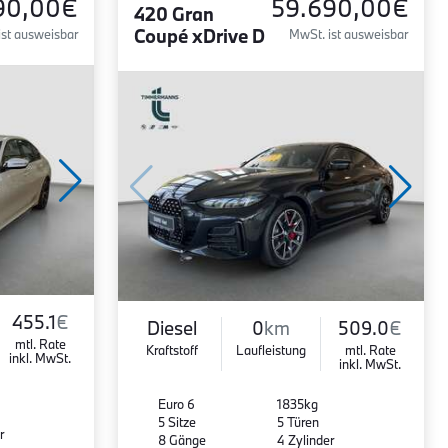
90,00€
59.690,00€
420 Gran
Coupé xDrive D
ist ausweisbar
MwSt. ist ausweisbar
455.1
€
Diesel
0
km
509.0
€
mtl. Rate
Kraftstoff
Laufleistung
mtl. Rate
inkl. MwSt.
inkl. MwSt.
Euro 6
1835kg
5 Sitze
5 Türen
r
8 Gänge
4 Zylinder