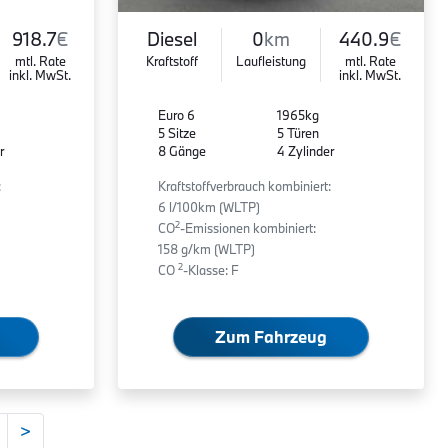
918.7
€
Diesel
0
km
440.9
€
mtl. Rate
Kraftstoff
Laufleistung
mtl. Rate
inkl. MwSt.
inkl. MwSt.
Euro 6
1965kg
5 Sitze
5 Türen
r
8 Gänge
4 Zylinder
:
Kraftstoffverbrauch kombiniert:
6 l/100km (WLTP)
2
CO
-Emissionen kombiniert:
158 g/km (WLTP)
2
CO
-Klasse: F
Zum Fahrzeug
>