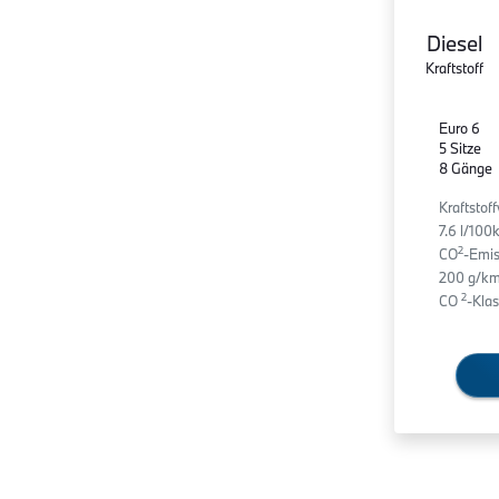
Diesel
Kraftstoff
Euro 6
5 Sitze
8 Gänge
Kraftstof
7.6 l/10
2
CO
-Emis
200 g/km
2
CO
-Klas