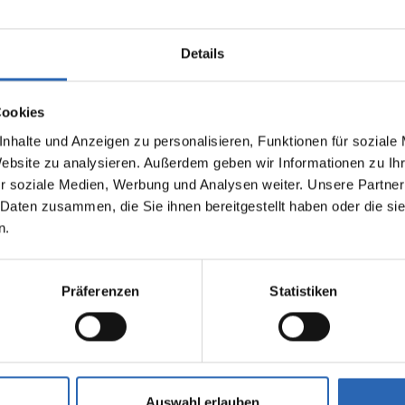
Details
Cookies
nhalte und Anzeigen zu personalisieren, Funktionen für soziale
Website zu analysieren. Außerdem geben wir Informationen zu I
0
km
1525.3
€
Diesel
0
km
r soziale Medien, Werbung und Analysen weiter. Unsere Partner
Laufleistung
mtl. Rate
Kraftstoff
Laufleistung
inkl. MwSt.
 Daten zusammen, die Sie ihnen bereitgestellt haben oder die s
n.
1925kg
Euro 6
2320kg
5 Türen
5 Sitze
5 Türen
6 Zylinder
8 Gänge
6 Zylinde
Präferenzen
Statistiken
fverbrauch kombiniert:
Kraftstoffverbrauch kombiniert
00km (WLTP)
7.5 l/100km (WLTP)
2
sionen kombiniert:
CO
-Emissionen kombiniert:
 (WLTP)
196 g/km (WLTP)
2
se: G
CO
-Klasse: G
Auswahl erlauben