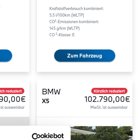
:
Kraftstoffverbrauch kombiniert:
5.5 l/100km (WLTP)
2
CO
-Emissionen kombiniert:
145 g/km (WLTP)
2
CO
-Klasse: E
Zum Fahrzeug
BMW
ich reduziert
Kürzlich reduziert
590,00€
102.790,00€
X5
ist ausweisbar
MwSt. ist ausweisbar