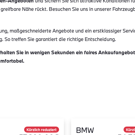
en-Angeboten
und sichern Sie sich attraktive Konditionen f
 greifbare Nähe rückt. Besuchen Sie uns in unserer Fahrzeug
ung, maßgeschneiderte Angebote und ein erstklassiger Servi
 So treffen Sie garantiert die richtige Entscheidung.
alten Sie in wenigen Sekunden ein faires Ankaufangebot f
omfortabel.
BMW
Kürzlich reduziert
Kürzl