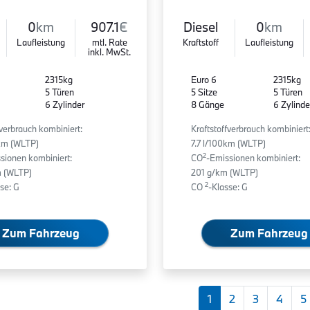
0
km
907.1
€
Diesel
0
km
Laufleistung
mtl. Rate
Kraftstoff
Laufleistung
inkl. MwSt.
2315kg
Euro 6
2315kg
5 Türen
5 Sitze
5 Türen
6 Zylinder
8 Gänge
6 Zylinde
fverbrauch kombiniert:
Kraftstoffverbrauch kombiniert
0km (WLTP)
7.7 l/100km (WLTP)
2
sionen kombiniert:
CO
-Emissionen kombiniert:
 (WLTP)
201 g/km (WLTP)
2
se: G
CO
-Klasse: G
Zum Fahrzeug
Zum Fahrzeug
1
2
3
4
5