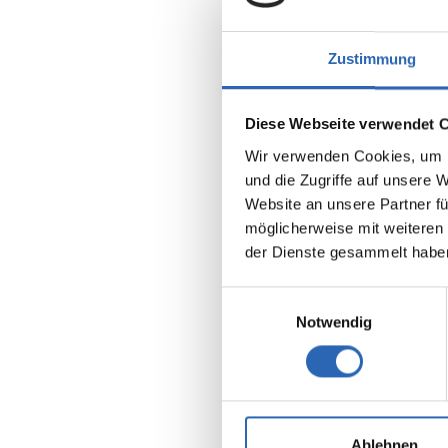
Zustimmung
Diese Webseite verwendet 
Wir verwenden Cookies, um I
und die Zugriffe auf unsere 
Benzin
Website an unsere Partner fü
Kraftstoff
möglicherweise mit weiteren
der Dienste gesammelt habe
Euro 6
5 Sitze
8 Gänge
Einwilligungsauswahl
Notwendig
Kraftstof
10.5 l/1
2
CO
-Emis
238 g/km
2
CO
-Klas
Ablehnen