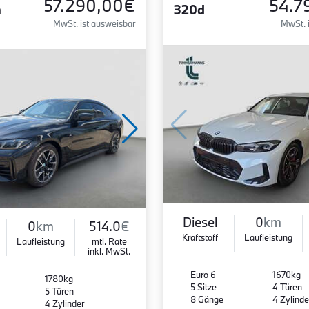
57.290,00€
54.7
n
320d
MwSt. ist ausweisbar
MwSt. 
Diesel
0
km
0
km
514.0
€
Kraftstoff
Laufleistung
Laufleistung
mtl. Rate
inkl. MwSt.
Euro 6
1670kg
1780kg
5 Sitze
4 Türen
5 Türen
8 Gänge
4 Zylinde
4 Zylinder