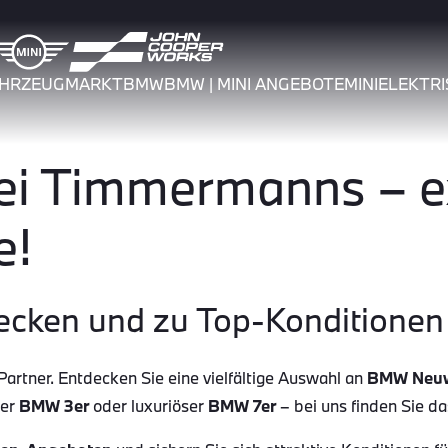
AHRZEUGMARKT
BMW
BMW | MINI ANGEBOTE
MINI
ELEKTRI
 Timmermanns – ex
e!
ecken und zu Top-Konditionen 
tner. Entdecken Sie eine vielfältige Auswahl an
BMW Neu
her
BMW 3er
oder luxuriöser
BMW 7er
– bei uns finden Sie d