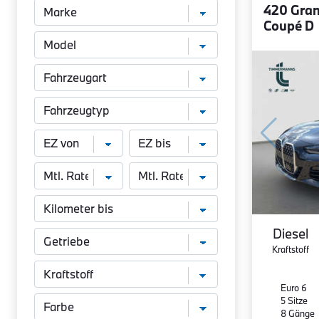
420 Gra
Coupé D
Diesel
Kraftstoff
Euro 6
5 Sitze
8 Gänge