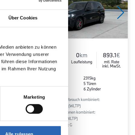
Über Cookies
 Medien anbieten zu können
hrer Verwendung unserer
948.8
€
Diesel
0
km
893.1
€
 führen diese Informationen
mtl. Rate
Kraftstoff
Laufleistung
mtl. Rate
inkl. MwSt.
inkl. MwSt.
ie im Rahmen Ihrer Nutzung
Euro 6
2315kg
5 Sitze
5 Türen
r
8 Gänge
6 Zylinder
Marketing
:
Kraftstoffverbrauch kombiniert:
7.6 l/100km (WLTP)
2
CO
-Emissionen kombiniert:
200 g/km (WLTP)
2
CO
-Klasse: G
Alle zulassen