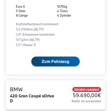
Euro 6
1670kg
5 Sitze
4 Türen
8 Gänge
4 Zylinder
Kraftstoffverbrauch kombiniert:
5.6 l/100km (WLTP)
2
CO
-Emissionen kombiniert:
147 g/km (WLTP)
2
CO
-Klasse: E
Zum Fahrzeug
BMW
Kürzlich reduziert
59.690,00€
420 Gran Coupé xDrive
D
MwSt. ist ausweisbar