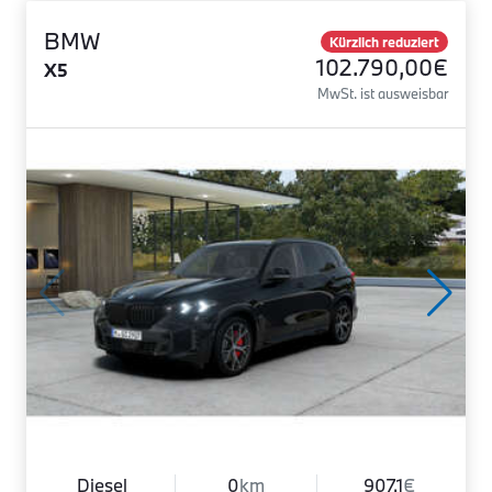
BMW
Kürzlich reduziert
102.790,00€
X5
MwSt. ist ausweisbar
Diesel
0
km
907.1
€