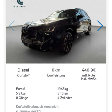
Diesel
0
km
440.9
€
Kraftstoff
Laufleistung
mtl. Rate
inkl. MwSt.
Euro 6
1965kg
5 Sitze
5 Türen
8 Gänge
4 Zylinder
Kraftstoffverbrauch kombiniert:
6 l/100km (WLTP)