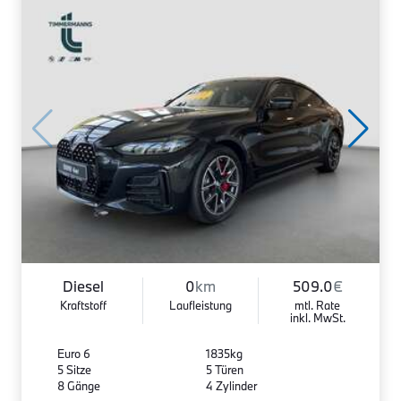
Diesel
0
km
509.0
€
Kraftstoff
Laufleistung
mtl. Rate
inkl. MwSt.
Euro 6
1835kg
5 Sitze
5 Türen
8 Gänge
4 Zylinder