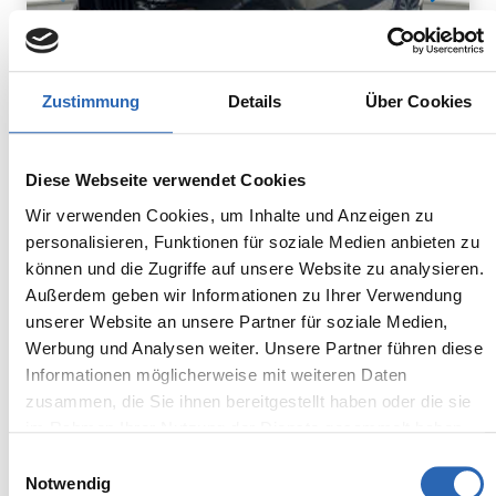
Zustimmung
Details
Über Cookies
Diesel
0
km
948.8
€
Diese Webseite verwendet Cookies
Kraftstoff
Laufleistung
mtl. Rate
inkl. MwSt.
Wir verwenden Cookies, um Inhalte und Anzeigen zu
personalisieren, Funktionen für soziale Medien anbieten zu
Euro 6
2320kg
können und die Zugriffe auf unsere Website zu analysieren.
5 Sitze
5 Türen
Außerdem geben wir Informationen zu Ihrer Verwendung
8 Gänge
6 Zylinder
unserer Website an unsere Partner für soziale Medien,
Kraftstoffverbrauch kombiniert:
Werbung und Analysen weiter. Unsere Partner führen diese
7.5 l/100km (WLTP)
Informationen möglicherweise mit weiteren Daten
2
CO
-Emissionen kombiniert:
zusammen, die Sie ihnen bereitgestellt haben oder die sie
196 g/km (WLTP)
2
im Rahmen Ihrer Nutzung der Dienste gesammelt haben.
CO
-Klasse: G
Einwilligungsauswahl
Notwendig