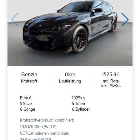
Benzin
0
km
1525.3
€
Kraftstoff
Laufleistung
mtl. Rate
inkl. MwSt.
Euro 6
1925kg
5 Sitze
5 Türen
8 Gänge
6 Zylinder
Kraftstoffverbrauch kombiniert:
10.5 l/100km (WLTP)
2
CO
-Emissionen kombiniert:
238 g/km (WLTP)