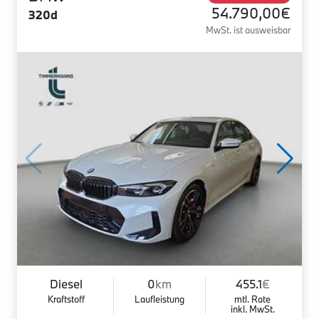
54.790,00€
320d
MwSt. ist ausweisbar
Diesel
0
km
455.1
€
Kraftstoff
Laufleistung
mtl. Rate
inkl. MwSt.