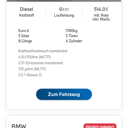
Diesel
0
km
514.0
€
Kraftstoff
Laufleistung
mtl. Rate
inkl. MwSt.
Euro 6
1780kg
5 Sitze
5 Türen
8 Gänge
4 Zylinder
Kraftstoffverbrauch kombiniert:
4.8 l/100km (WLTP)
2
CO
-Emissionen kombiniert:
135 g/km (WLTP)
2
CO
-Klasse: D
Zum Fahrzeug
BMW
Kürzlich reduziert