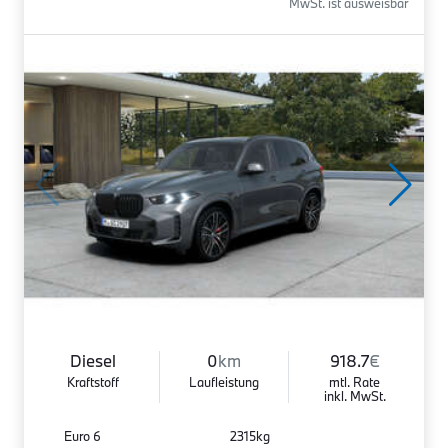
MwSt. ist ausweisbar
Diesel
0
km
918.7
€
Kraftstoff
Laufleistung
mtl. Rate
inkl. MwSt.
Euro 6
2315kg