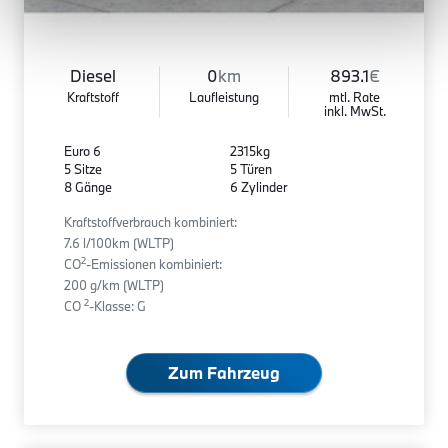
Diesel
0
km
893.1
€
Kraftstoff
Laufleistung
mtl. Rate
inkl. MwSt.
Euro 6
2315kg
5 Sitze
5 Türen
8 Gänge
6 Zylinder
Kraftstoffverbrauch kombiniert:
7.6 l/100km (WLTP)
2
CO
-Emissionen kombiniert:
200 g/km (WLTP)
2
CO
-Klasse: G
Zum Fahrzeug