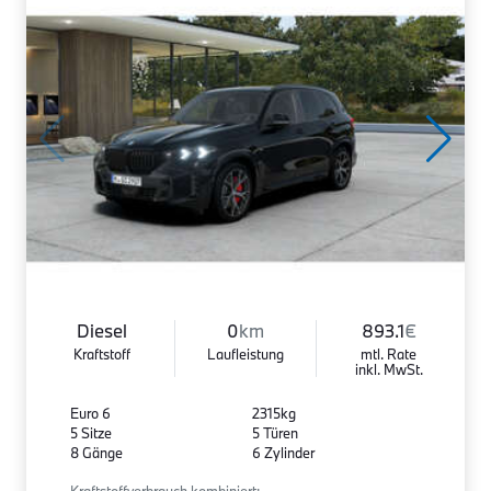
Diesel
0
km
893.1
€
Kraftstoff
Laufleistung
mtl. Rate
inkl. MwSt.
Euro 6
2315kg
5 Sitze
5 Türen
8 Gänge
6 Zylinder