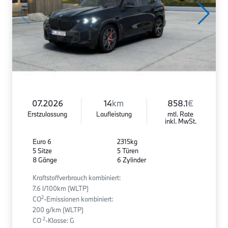
07.2026
14
km
858.1
€
Erstzulassung
Laufleistung
mtl. Rate
inkl. MwSt.
Euro 6
2315kg
5 Sitze
5 Türen
8 Gänge
6 Zylinder
Kraftstoffverbrauch kombiniert:
7.6 l/100km (WLTP)
2
CO
-Emissionen kombiniert:
200 g/km (WLTP)
2
CO
-Klasse: G