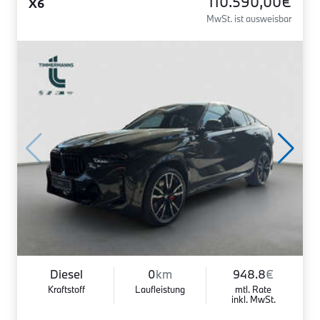
110.590,00€
X6
MwSt. ist ausweisbar
Diesel
0
km
948.8
€
Kraftstoff
Laufleistung
mtl. Rate
inkl. MwSt.