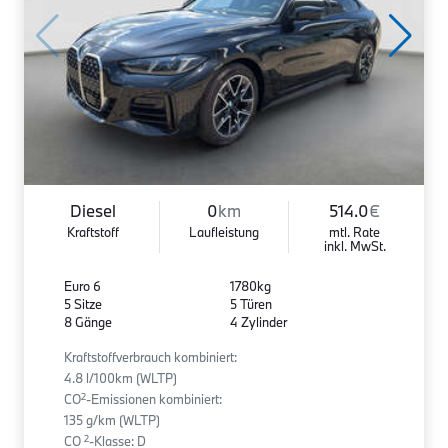
Diesel
0
km
514.0
€
Kraftstoff
Laufleistung
mtl. Rate
inkl. MwSt.
Euro 6
1780kg
5 Sitze
5 Türen
8 Gänge
4 Zylinder
Kraftstoffverbrauch kombiniert:
4.8 l/100km (WLTP)
2
CO
-Emissionen kombiniert:
135 g/km (WLTP)
2
CO
-Klasse: D