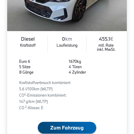
Diesel
0
km
455.1
€
Kraftstoff
Laufleistung
mtl. Rate
inkl. MwSt.
Euro 6
1670kg
5 Sitze
4 Türen
8 Gänge
4 Zylinder
Kraftstoffverbrauch kombiniert:
5.6 l/100km (WLTP)
2
CO
-Emissionen kombiniert:
147 g/km (WLTP)
2
CO
-Klasse: E
Zum Fahrzeug