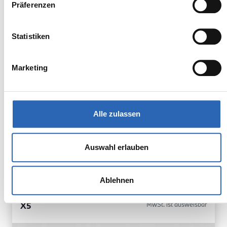
inkl. MwSt.
Präferenzen
Euro 6
1925kg
5 Sitze
5 Türen
Statistiken
8 Gänge
6 Zylinder
Kraftstoffverbrauch kombiniert:
Marketing
10.5 l/100km (WLTP)
2
CO
-Emissionen kombiniert:
238 g/km (WLTP)
2
CO
-Klasse: G
Alle zulassen
Zum Fahrzeug
Auswahl erlauben
Ablehnen
BMW
77.850,00€
X5
MwSt. ist ausweisbar