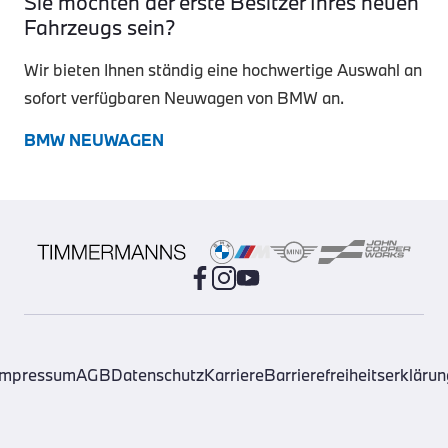
Sie möchten der erste Besitzer Ihres neuen
Fahrzeugs sein?
Wir bieten Ihnen ständig eine hochwertige Auswahl an
sofort verfügbaren Neuwagen von BMW an.
BMW NEUWAGEN
Impressum
AGB
Datenschutz
Karriere
Barrierefreiheitserklärun