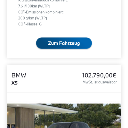
Kraftstoffverbrauch kombiniert:
7.6 l/100km (WLTP)
2
CO
-Emissionen kombiniert:
200 g/km (WLTP)
2
CO
-Klasse: G
Zum Fahrzeug
BMW
102.790,00€
X5
MwSt. ist ausweisbar