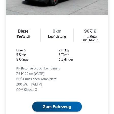
Diesel
0
km
907.1
€
Kraftstoff
Laufleistung
mtl. Rate
inkl. MwSt.
Euro 6
2315kg
5 Sitze
5 Türen
8 Gänge
6 Zylinder
Kraftstoffverbrauch kombiniert:
7.6 l/100km (WLTP)
2
CO
-Emissionen kombiniert:
200 g/km (WLTP)
2
CO
-Klasse: G
Zum Fahrzeug