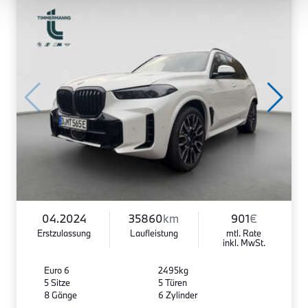
04.2024
35860
km
901
€
Erstzulassung
Laufleistung
mtl. Rate
inkl. MwSt.
Euro 6
2495kg
5 Sitze
5 Türen
8 Gänge
6 Zylinder