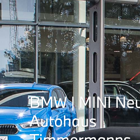
BMW | MINI Ne
Autohaus
Timmermanns