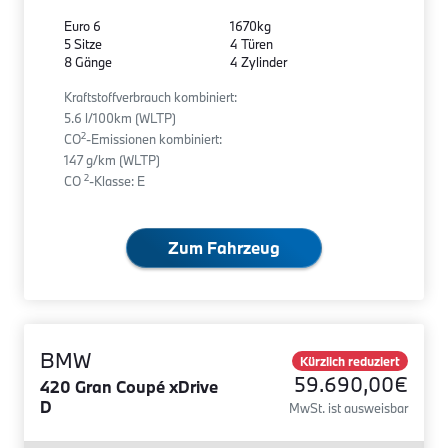
Euro 6
1670kg
5 Sitze
4 Türen
8 Gänge
4 Zylinder
Kraftstoffverbrauch kombiniert:
5.6 l/100km (WLTP)
2
CO
-Emissionen kombiniert:
147 g/km (WLTP)
2
CO
-Klasse: E
Zum Fahrzeug
BMW
Kürzlich reduziert
59.690,00€
420 Gran Coupé xDrive
D
MwSt. ist ausweisbar