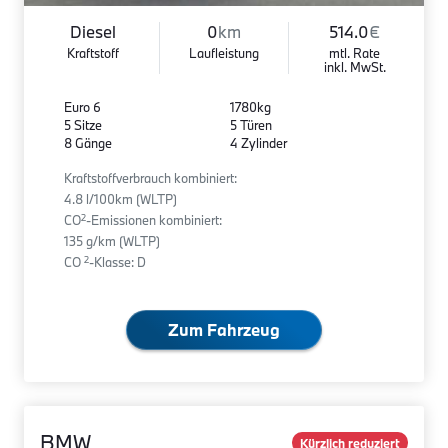
Diesel
0
km
514.0
€
Kraftstoff
Laufleistung
mtl. Rate
inkl. MwSt.
Euro 6
1780kg
5 Sitze
5 Türen
8 Gänge
4 Zylinder
Kraftstoffverbrauch kombiniert:
4.8 l/100km (WLTP)
2
CO
-Emissionen kombiniert:
135 g/km (WLTP)
2
CO
-Klasse: D
Zum Fahrzeug
BMW
Kürzlich reduziert