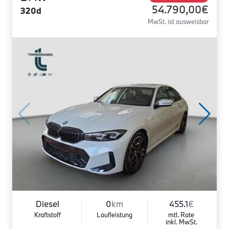
54.790,00€
320d
MwSt. ist ausweisbar
Diesel
0
km
455.1
€
Kraftstoff
Laufleistung
mtl. Rate
inkl. MwSt.