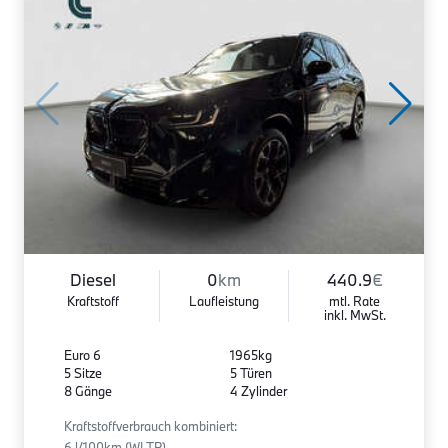
Diesel
0
km
440.9
€
Kraftstoff
Laufleistung
mtl. Rate
inkl. MwSt.
Euro 6
1965kg
5 Sitze
5 Türen
8 Gänge
4 Zylinder
Kraftstoffverbrauch kombiniert:
6 l/100km (WLTP)