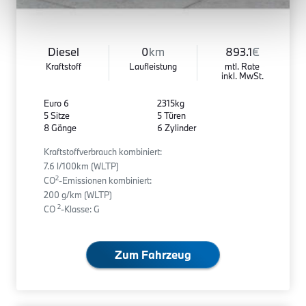
Diesel
0
km
893.1
€
Kraftstoff
Laufleistung
mtl. Rate
inkl. MwSt.
Euro 6
2315kg
5 Sitze
5 Türen
8 Gänge
6 Zylinder
Kraftstoffverbrauch kombiniert:
7.6 l/100km (WLTP)
2
CO
-Emissionen kombiniert:
200 g/km (WLTP)
2
CO
-Klasse: G
Zum Fahrzeug