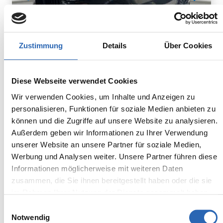
Zustimmung
Details
Über Cookies
Diesel
0
km
948.8
€
Diese Webseite verwendet Cookies
Kraftstoff
Laufleistung
mtl. Rate
inkl. MwSt.
Wir verwenden Cookies, um Inhalte und Anzeigen zu
personalisieren, Funktionen für soziale Medien anbieten zu
Euro 6
2320kg
können und die Zugriffe auf unsere Website zu analysieren.
5 Sitze
5 Türen
Außerdem geben wir Informationen zu Ihrer Verwendung
8 Gänge
6 Zylinder
unserer Website an unsere Partner für soziale Medien,
Kraftstoffverbrauch kombiniert:
Werbung und Analysen weiter. Unsere Partner führen diese
7.5 l/100km (WLTP)
Informationen möglicherweise mit weiteren Daten
2
CO
-Emissionen kombiniert:
zusammen, die Sie ihnen bereitgestellt haben oder die sie
196 g/km (WLTP)
2
im Rahmen Ihrer Nutzung der Dienste gesammelt haben.
CO
-Klasse: G
Einwilligungsauswahl
Notwendig