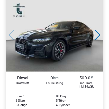
Diesel
0
km
509.0
€
Kraftstoff
Laufleistung
mtl. Rate
inkl. MwSt.
Euro 6
1835kg
5 Sitze
5 Türen
8 Gänge
4 Zylinder