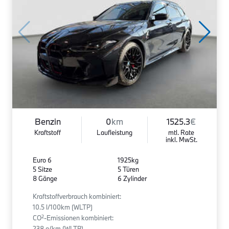
Benzin
0
km
1525.3
€
Kraftstoff
Laufleistung
mtl. Rate
inkl. MwSt.
Euro 6
1925kg
5 Sitze
5 Türen
8 Gänge
6 Zylinder
Kraftstoffverbrauch kombiniert:
10.5 l/100km (WLTP)
2
CO
-Emissionen kombiniert:
238 g/km (WLTP)