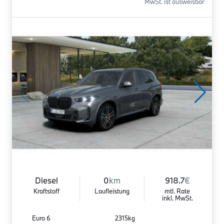
MwSt. ist ausweisbar
Diesel
0
km
918.7
€
Kraftstoff
Laufleistung
mtl. Rate
inkl. MwSt.
Euro 6
2315kg