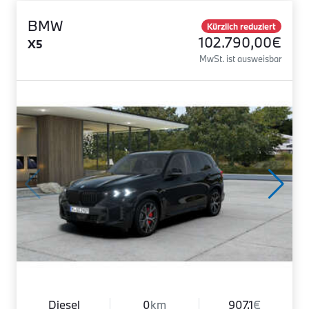
BMW
Kürzlich reduziert
102.790,00€
X5
MwSt. ist ausweisbar
Diesel
0
km
907.1
€