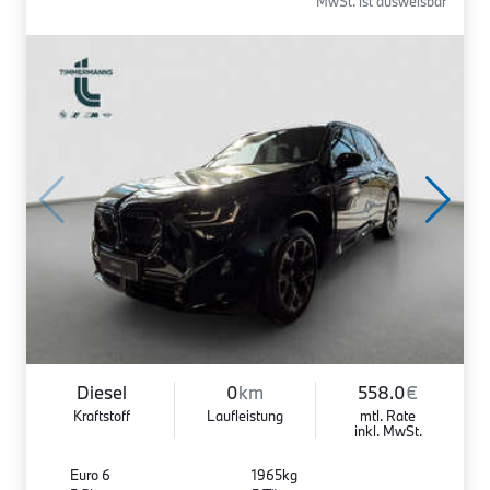
MwSt. ist ausweisbar
Diesel
0
km
558.0
€
Kraftstoff
Laufleistung
mtl. Rate
inkl. MwSt.
Euro 6
1965kg