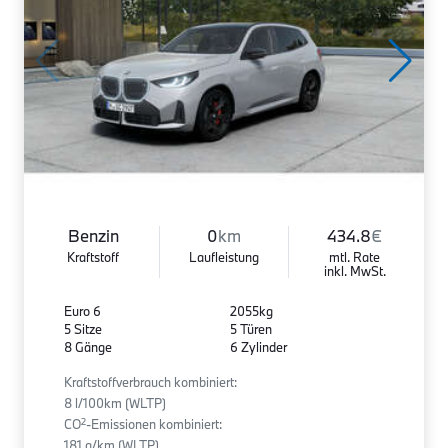
Benzin
0
km
434.8
€
Kraftstoff
Laufleistung
mtl. Rate
inkl. MwSt.
Euro 6
2055kg
5 Sitze
5 Türen
8 Gänge
6 Zylinder
Kraftstoffverbrauch kombiniert:
8 l/100km (WLTP)
2
CO
-Emissionen kombiniert:
181 g/km (WLTP)