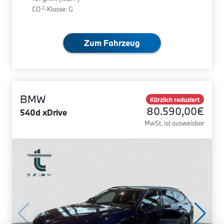
2
CO
-Klasse: G
Zum Fahrzeug
BMW
Kürzlich reduziert
80.590,00€
540d xDrive
MwSt. ist ausweisbar