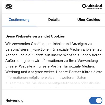
Zustimmung
Details
Über Cookies
Diesel
0
km
790.5
€
Diese Webseite verwendet Cookies
Kraftstoff
Laufleistung
mtl. Rate
Wir verwenden Cookies, um Inhalte und Anzeigen zu
inkl. MwSt.
personalisieren, Funktionen für soziale Medien anbieten zu
Euro 6
2050kg
können und die Zugriffe auf unsere Website zu analysieren.
5 Sitze
5 Türen
Außerdem geben wir Informationen zu Ihrer Verwendung
8 Gänge
6 Zylinder
unserer Website an unsere Partner für soziale Medien,
Kraftstoffverbrauch kombiniert:
Werbung und Analysen weiter. Unsere Partner führen diese
6.2 l/100km (WLTP)
Informationen möglicherweise mit weiteren Daten
2
CO
-Emissionen kombiniert:
zusammen, die Sie ihnen bereitgestellt haben oder die sie
163 g/km (WLTP)
im Rahmen Ihrer Nutzung der Dienste gesammelt haben.
2
CO
-Klasse: F
Einwilligungsauswahl
Notwendig