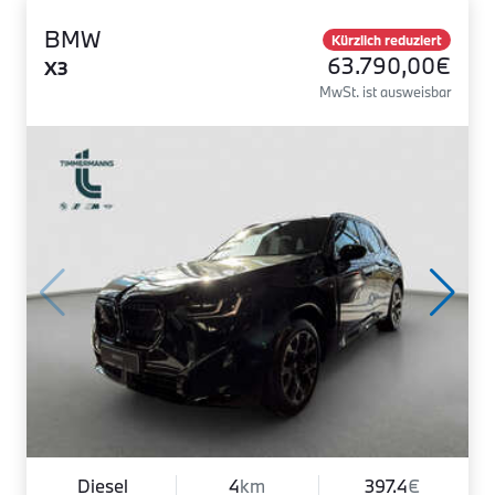
BMW
Kürzlich reduziert
63.790,00€
X3
MwSt. ist ausweisbar
Diesel
4
km
397.4
€