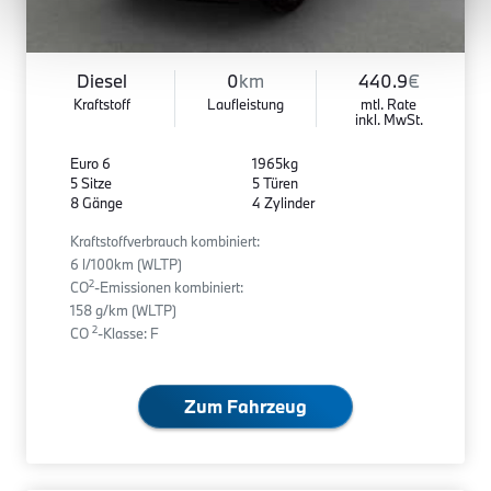
Diesel
0
km
440.9
€
Kraftstoff
Laufleistung
mtl. Rate
inkl. MwSt.
Euro 6
1965kg
5 Sitze
5 Türen
8 Gänge
4 Zylinder
Kraftstoffverbrauch kombiniert:
6 l/100km (WLTP)
2
CO
-Emissionen kombiniert:
158 g/km (WLTP)
2
CO
-Klasse: F
Zum Fahrzeug