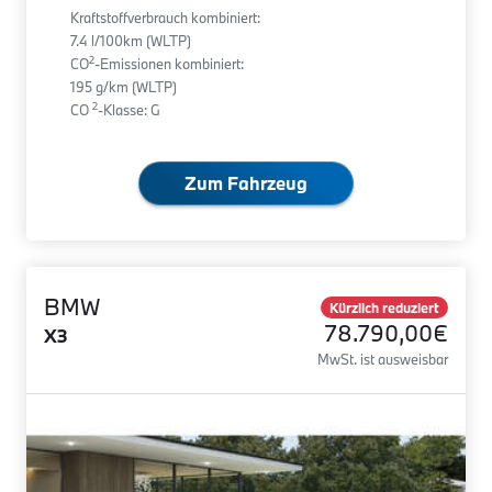
Kraftstoffverbrauch kombiniert:
7.4 l/100km (WLTP)
2
CO
-Emissionen kombiniert:
195 g/km (WLTP)
2
CO
-Klasse: G
Zum Fahrzeug
BMW
Kürzlich reduziert
78.790,00€
X3
MwSt. ist ausweisbar