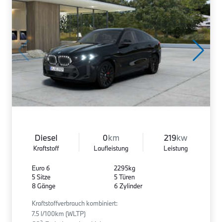
Diesel
0
km
219
kw
Kraftstoff
Laufleistung
Leistung
Euro 6
2295kg
5 Sitze
5 Türen
8 Gänge
6 Zylinder
Kraftstoffverbrauch kombiniert:
7.5 l/100km (WLTP)