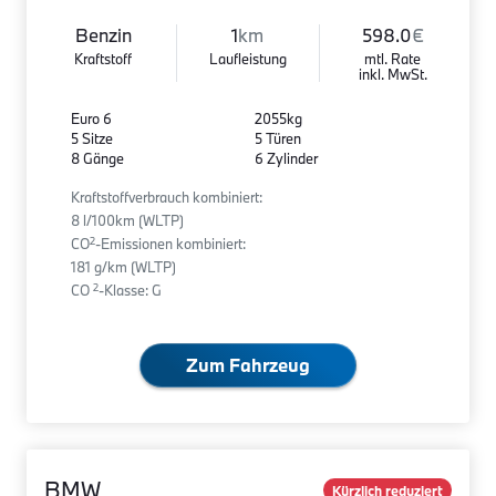
Benzin
1
km
598.0
€
Kraftstoff
Laufleistung
mtl. Rate
inkl. MwSt.
Euro 6
2055kg
5 Sitze
5 Türen
8 Gänge
6 Zylinder
Kraftstoffverbrauch kombiniert:
8 l/100km (WLTP)
2
CO
-Emissionen kombiniert:
181 g/km (WLTP)
2
CO
-Klasse: G
Zum Fahrzeug
BMW
Kürzlich reduziert