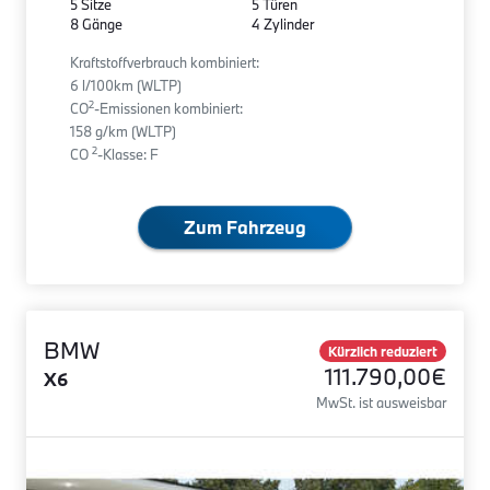
5 Sitze
5 Türen
8 Gänge
4 Zylinder
Kraftstoffverbrauch kombiniert:
6 l/100km (WLTP)
2
CO
-Emissionen kombiniert:
158 g/km (WLTP)
2
CO
-Klasse: F
Zum Fahrzeug
BMW
Kürzlich reduziert
111.790,00€
X6
MwSt. ist ausweisbar