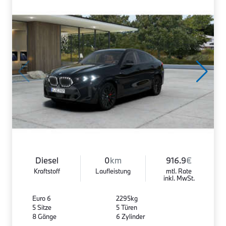
Diesel
0
km
916.9
€
Kraftstoff
Laufleistung
mtl. Rate
inkl. MwSt.
Euro 6
2295kg
5 Sitze
5 Türen
8 Gänge
6 Zylinder