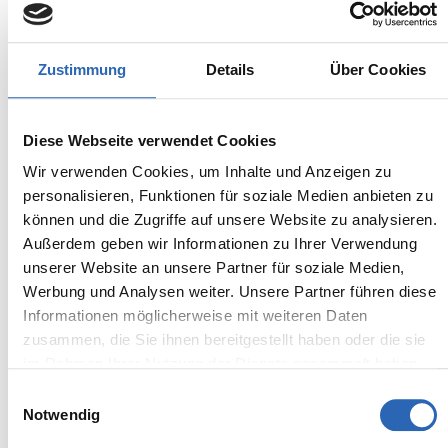
Zustimmung
Details
Über Cookies
Benzin
1
km
90
kw
Diese Webseite verwendet Cookies
Kraftstoff
Laufleistung
Leistung
Wir verwenden Cookies, um Inhalte und Anzeigen zu
personalisieren, Funktionen für soziale Medien anbieten zu
Euro 6
1495kg
können und die Zugriffe auf unsere Website zu analysieren.
5 Sitze
4 Türen
7 Gänge
3 Zylinder
Außerdem geben wir Informationen zu Ihrer Verwendung
unserer Website an unsere Partner für soziale Medien,
Kraftstoffverbrauch kombiniert:
Werbung und Analysen weiter. Unsere Partner führen diese
6 l/100km (WLTP)
2
CO
-Emissionen kombiniert:
Informationen möglicherweise mit weiteren Daten
135 g/km (WLTP)
zusammen, die Sie ihnen bereitgestellt haben oder die sie
2
CO
-Klasse: D
im Rahmen Ihrer Nutzung der Dienste gesammelt haben.
Einwilligungsauswahl
Notwendig
Zum Fahrzeug