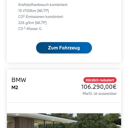
Kraftstoffverbrauch kombiniert:
10 l/100km (WLTP)
2
CO
-Emissionen kombiniert:
226 g/km (WLTP)
2
CO
-Klasse: G
Zum Fahrzeug
BMW
Kürzlich reduziert
106.290,00€
M2
MwSt. ist ausweisbar