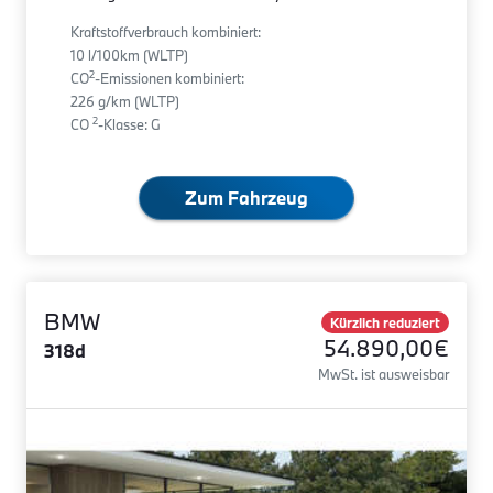
Kraftstoffverbrauch kombiniert:
10 l/100km (WLTP)
2
CO
-Emissionen kombiniert:
226 g/km (WLTP)
2
CO
-Klasse: G
Zum Fahrzeug
BMW
Kürzlich reduziert
54.890,00€
318d
MwSt. ist ausweisbar