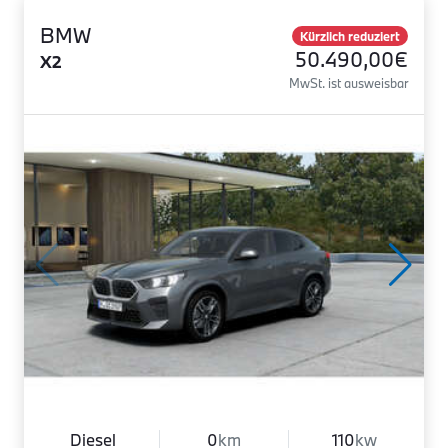
BMW
Kürzlich reduziert
50.490,00€
X2
MwSt. ist ausweisbar
Diesel
0
km
110
kw