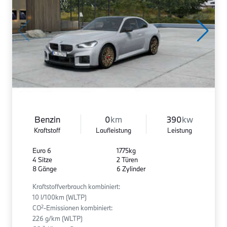
Benzin
0
km
390
kw
Kraftstoff
Laufleistung
Leistung
Euro 6
1775kg
4 Sitze
2 Türen
8 Gänge
6 Zylinder
Kraftstoffverbrauch kombiniert:
10 l/100km (WLTP)
2
CO
-Emissionen kombiniert:
226 g/km (WLTP)