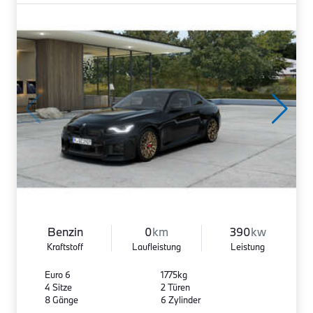
Benzin
0
km
390
kw
Kraftstoff
Laufleistung
Leistung
Euro 6
1775kg
4 Sitze
2 Türen
8 Gänge
6 Zylinder