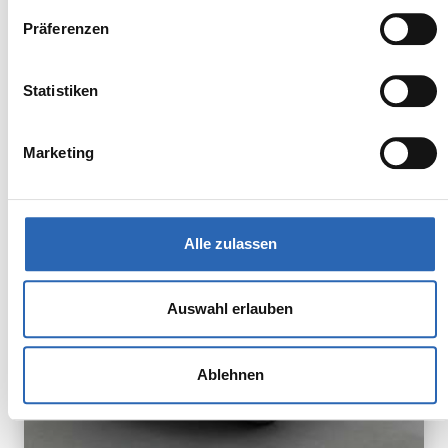
Präferenzen
BMW
Kürzlich reduziert
Statistiken
59.190,00€
iX2 eDrive20
MwSt. ist ausweisbar
Marketing
Alle zulassen
Auswahl erlauben
Ablehnen