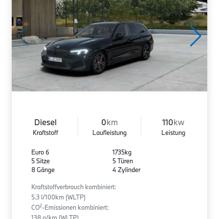
Diesel
0
km
110
kw
Kraftstoff
Laufleistung
Leistung
Euro 6
1735kg
5 Sitze
5 Türen
8 Gänge
4 Zylinder
Kraftstoffverbrauch kombiniert:
5.3 l/100km (WLTP)
2
CO
-Emissionen kombiniert:
138 g/km (WLTP)