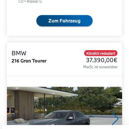
2
CO
-Klasse: G
Zum Fahrzeug
BMW
Kürzlich reduziert
37.390,00€
216 Gran Tourer
MwSt. ist ausweisbar