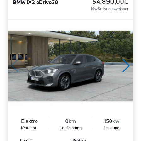
54.890,00€
BMW iX2 eDrive20
MwSt. ist ausweisbar
Elektro
0
km
150
kw
Kraftstoff
Laufleistung
Leistung
Euro 6
1960kg