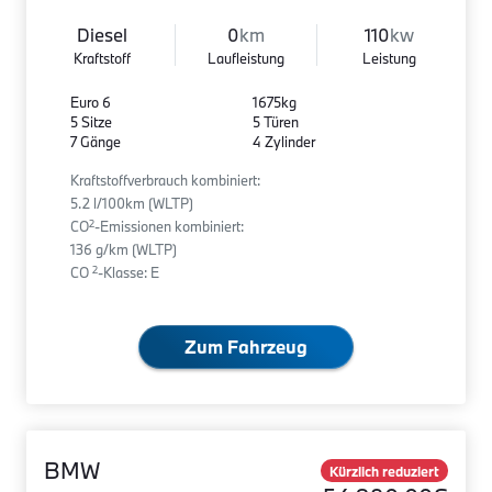
Diesel
0
km
110
kw
Kraftstoff
Laufleistung
Leistung
Euro 6
1675kg
5 Sitze
5 Türen
7 Gänge
4 Zylinder
Kraftstoffverbrauch kombiniert:
5.2 l/100km (WLTP)
2
CO
-Emissionen kombiniert:
136 g/km (WLTP)
2
CO
-Klasse: E
Zum Fahrzeug
BMW
Kürzlich reduziert