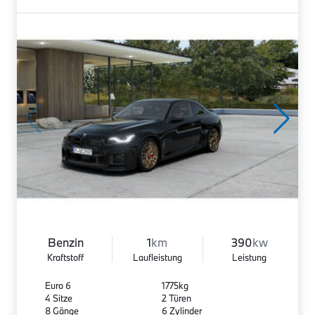
Benzin
1
km
390
kw
Kraftstoff
Laufleistung
Leistung
Euro 6
1775kg
4 Sitze
2 Türen
8 Gänge
6 Zylinder