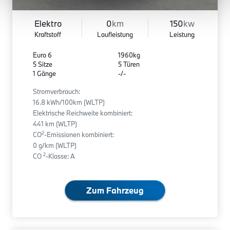
Elektro
0
km
150
kw
Kraftstoff
Laufleistung
Leistung
Euro 6
1960kg
5 Sitze
5 Türen
1 Gänge
-/-
Stromverbrauch:
16.8 kWh/100km (WLTP)
Elektrische Reichweite kombiniert:
441 km (WLTP)
2
CO
-Emissionen kombiniert:
0 g/km (WLTP)
2
CO
-Klasse: A
Zum Fahrzeug