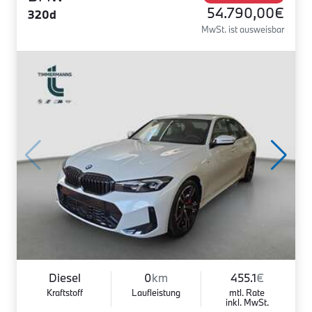
54.790,00€
320d
MwSt. ist ausweisbar
Diesel
0
km
455.1
€
Kraftstoff
Laufleistung
mtl. Rate
inkl. MwSt.