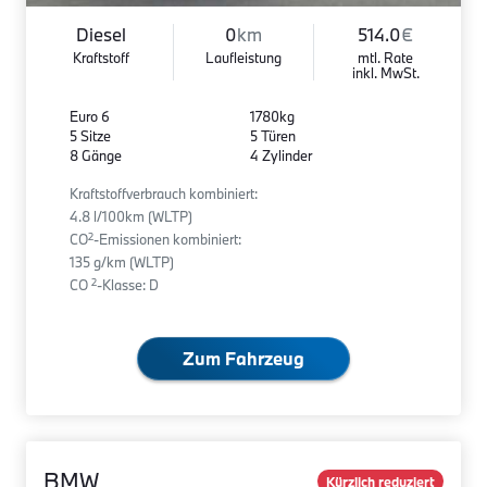
Diesel
0
km
514.0
€
Kraftstoff
Laufleistung
mtl. Rate
inkl. MwSt.
Euro 6
1780kg
5 Sitze
5 Türen
8 Gänge
4 Zylinder
Kraftstoffverbrauch kombiniert:
4.8 l/100km (WLTP)
2
CO
-Emissionen kombiniert:
135 g/km (WLTP)
2
CO
-Klasse: D
Zum Fahrzeug
BMW
Kürzlich reduziert