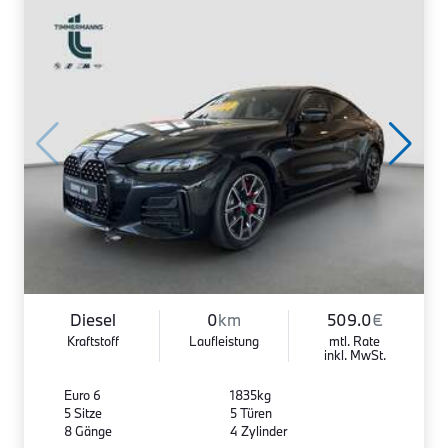
Diesel
0
km
509.0
€
Kraftstoff
Laufleistung
mtl. Rate
inkl. MwSt.
Euro 6
1835kg
5 Sitze
5 Türen
8 Gänge
4 Zylinder