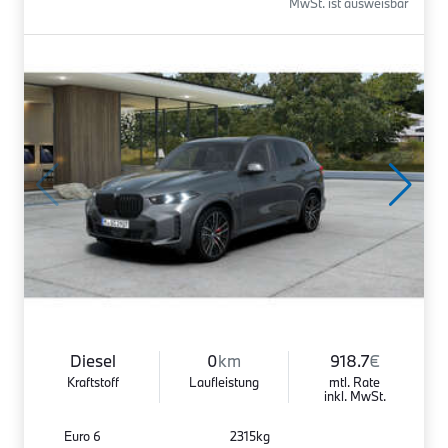
MwSt. ist ausweisbar
Diesel
0
km
918.7
€
Kraftstoff
Laufleistung
mtl. Rate
inkl. MwSt.
Euro 6
2315kg