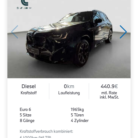
Diesel
0
km
440.9
€
Kraftstoff
Laufleistung
mtl. Rate
inkl. MwSt.
Euro 6
1965kg
5 Sitze
5 Türen
8 Gänge
4 Zylinder
Kraftstoffverbrauch kombiniert:
6 l/100km (WLTP)