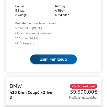
Euro 6
1670kg
5 Sitze
4 Türen
8 Gänge
4 Zylinder
Kraftstoffverbrauch kombiniert:
5.6 l/100km (WLTP)
2
CO
-Emissionen kombiniert:
147 g/km (WLTP)
2
CO
-Klasse: E
Zum Fahrzeug
BMW
Kürzlich reduziert
59.690,00€
420 Gran Coupé xDrive
D
MwSt. ist ausweisbar