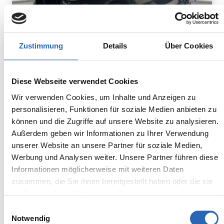
Zustimmung
Details
Über Cookies
Diesel
0
km
948.8
€
Diese Webseite verwendet Cookies
Kraftstoff
Laufleistung
mtl. Rate
inkl. MwSt.
Wir verwenden Cookies, um Inhalte und Anzeigen zu
personalisieren, Funktionen für soziale Medien anbieten zu
Euro 6
2320kg
können und die Zugriffe auf unsere Website zu analysieren.
5 Sitze
5 Türen
Außerdem geben wir Informationen zu Ihrer Verwendung
8 Gänge
6 Zylinder
unserer Website an unsere Partner für soziale Medien,
Kraftstoffverbrauch kombiniert:
Werbung und Analysen weiter. Unsere Partner führen diese
7.5 l/100km (WLTP)
Informationen möglicherweise mit weiteren Daten
2
CO
-Emissionen kombiniert:
zusammen, die Sie ihnen bereitgestellt haben oder die sie
196 g/km (WLTP)
2
im Rahmen Ihrer Nutzung der Dienste gesammelt haben.
CO
-Klasse: G
Einwilligungsauswahl
Notwendig