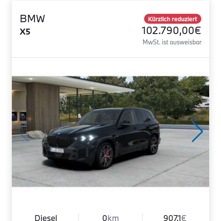
BMW
Kürzlich reduziert
102.790,00€
X5
MwSt. ist ausweisbar
Diesel
0
km
907.1
€