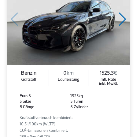
Benzin
0
km
1525.3
€
Kraftstoff
Laufleistung
mtl. Rate
inkl. MwSt.
Euro 6
1925kg
5 Sitze
5 Türen
8 Gänge
6 Zylinder
Kraftstoffverbrauch kombiniert:
10.5 l/100km (WLTP)
2
CO
-Emissionen kombiniert:
238 g/km (WLTP)