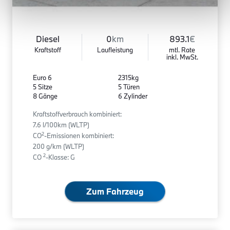
Diesel
0
km
893.1
€
Kraftstoff
Laufleistung
mtl. Rate
inkl. MwSt.
Euro 6
2315kg
5 Sitze
5 Türen
8 Gänge
6 Zylinder
Kraftstoffverbrauch kombiniert:
7.6 l/100km (WLTP)
2
CO
-Emissionen kombiniert:
200 g/km (WLTP)
2
CO
-Klasse: G
Zum Fahrzeug