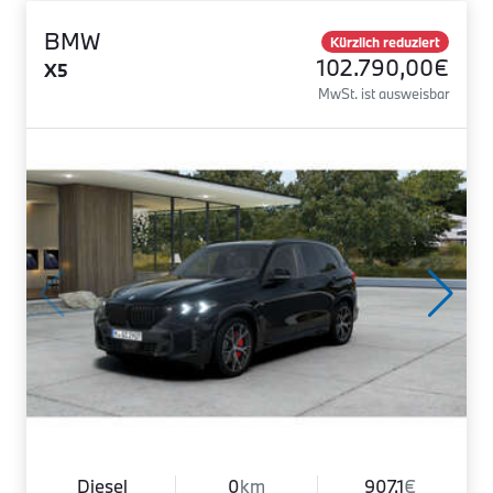
BMW
Kürzlich reduziert
102.790,00€
X5
MwSt. ist ausweisbar
Diesel
0
km
907.1
€