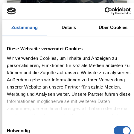
Zustimmung
Details
Über Cookies
Diesel
0
km
948.8
€
Diese Webseite verwendet Cookies
Kraftstoff
Laufleistung
mtl. Rate
inkl. MwSt.
Wir verwenden Cookies, um Inhalte und Anzeigen zu
personalisieren, Funktionen für soziale Medien anbieten zu
Euro 6
2320kg
können und die Zugriffe auf unsere Website zu analysieren.
5 Sitze
5 Türen
Außerdem geben wir Informationen zu Ihrer Verwendung
8 Gänge
6 Zylinder
unserer Website an unsere Partner für soziale Medien,
Kraftstoffverbrauch kombiniert:
Werbung und Analysen weiter. Unsere Partner führen diese
7.5 l/100km (WLTP)
Informationen möglicherweise mit weiteren Daten
2
CO
-Emissionen kombiniert:
zusammen, die Sie ihnen bereitgestellt haben oder die sie
196 g/km (WLTP)
2
im Rahmen Ihrer Nutzung der Dienste gesammelt haben.
CO
-Klasse: G
Einwilligungsauswahl
Notwendig