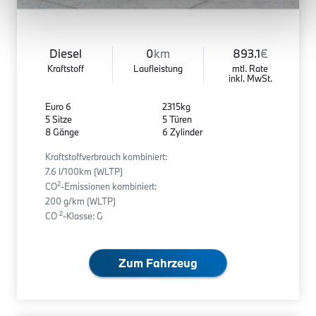
Diesel
0
km
893.1
€
Kraftstoff
Laufleistung
mtl. Rate
inkl. MwSt.
Euro 6
2315kg
5 Sitze
5 Türen
8 Gänge
6 Zylinder
Kraftstoffverbrauch kombiniert:
7.6 l/100km (WLTP)
2
CO
-Emissionen kombiniert:
200 g/km (WLTP)
2
CO
-Klasse: G
Zum Fahrzeug