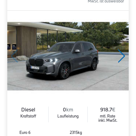
MwSt. ist ausweisbar
Diesel
0
km
918.7
€
Kraftstoff
Laufleistung
mtl. Rate
inkl. MwSt.
Euro 6
2315kg