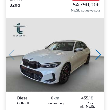
54.790,00€
320d
MwSt. ist ausweisbar
Diesel
0
km
455.1
€
Kraftstoff
Laufleistung
mtl. Rate
inkl. MwSt.