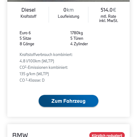
Diesel
0
km
514.0
€
Kraftstoff
Laufleistung
mtl. Rate
inkl. MwSt.
Euro 6
1780kg
5 Sitze
5 Türen
8 Gänge
4 Zylinder
Kraftstoffverbrauch kombiniert:
4.8 l/100km (WLTP)
2
CO
-Emissionen kombiniert:
135 g/km (WLTP)
2
CO
-Klasse: D
Zum Fahrzeug
BMW
Kürzlich reduziert