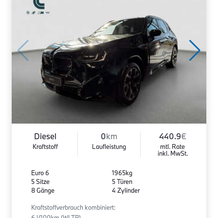
Diesel
0
km
440.9
€
Kraftstoff
Laufleistung
mtl. Rate
inkl. MwSt.
Euro 6
1965kg
5 Sitze
5 Türen
8 Gänge
4 Zylinder
Kraftstoffverbrauch kombiniert:
6 l/100km (WLTP)