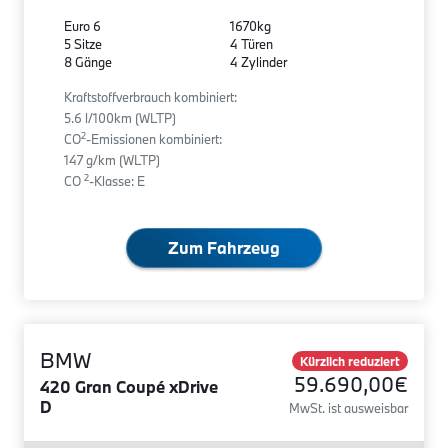
Euro 6
1670kg
5 Sitze
4 Türen
8 Gänge
4 Zylinder
Kraftstoffverbrauch kombiniert:
5.6 l/100km (WLTP)
2
CO
-Emissionen kombiniert:
147 g/km (WLTP)
2
CO
-Klasse: E
Zum Fahrzeug
BMW
Kürzlich reduziert
59.690,00€
420 Gran Coupé xDrive
D
MwSt. ist ausweisbar