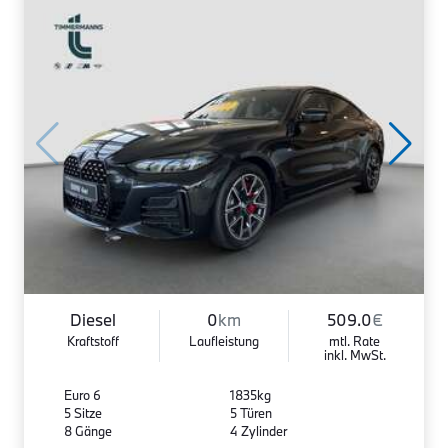
Diesel
0
km
509.0
€
Kraftstoff
Laufleistung
mtl. Rate
inkl. MwSt.
Euro 6
1835kg
5 Sitze
5 Türen
8 Gänge
4 Zylinder