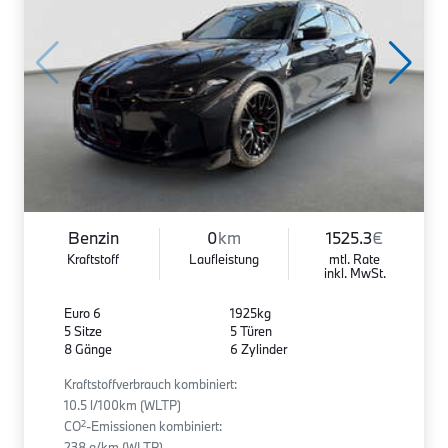
Benzin
0
km
1525.3
€
Kraftstoff
Laufleistung
mtl. Rate
inkl. MwSt.
Euro 6
1925kg
5 Sitze
5 Türen
8 Gänge
6 Zylinder
Kraftstoffverbrauch kombiniert:
10.5 l/100km (WLTP)
2
CO
-Emissionen kombiniert:
238 g/km (WLTP)