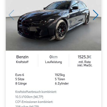
Benzin
0
km
1525.3
€
Kraftstoff
Laufleistung
mtl. Rate
inkl. MwSt.
Euro 6
1925kg
5 Sitze
5 Türen
8 Gänge
6 Zylinder
Kraftstoffverbrauch kombiniert:
10.5 l/100km (WLTP)
2
CO
-Emissionen kombiniert:
238 g/km (WLTP)