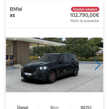
BMW
Kürzlich reduziert
102.790,00€
X5
MwSt. ist ausweisbar
Diesel
0
km
907.1
€