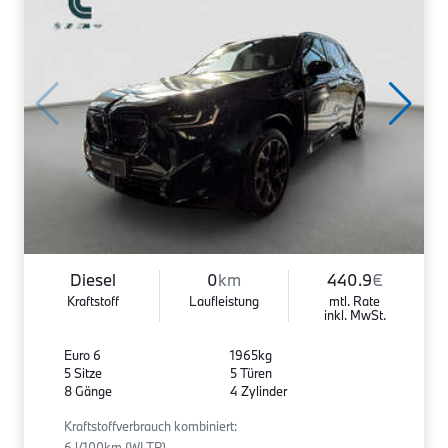
Diesel
0
km
440.9
€
Kraftstoff
Laufleistung
mtl. Rate
inkl. MwSt.
Euro 6
1965kg
5 Sitze
5 Türen
8 Gänge
4 Zylinder
Kraftstoffverbrauch kombiniert:
6 l/100km (WLTP)