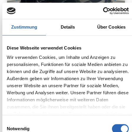
Zustimmung
Details
Über Cookies
Diesel
0
km
948.8
€
Diese Webseite verwendet Cookies
Kraftstoff
Laufleistung
mtl. Rate
inkl. MwSt.
Wir verwenden Cookies, um Inhalte und Anzeigen zu
personalisieren, Funktionen für soziale Medien anbieten zu
Euro 6
2320kg
können und die Zugriffe auf unsere Website zu analysieren.
5 Sitze
5 Türen
Außerdem geben wir Informationen zu Ihrer Verwendung
8 Gänge
6 Zylinder
unserer Website an unsere Partner für soziale Medien,
Kraftstoffverbrauch kombiniert:
Werbung und Analysen weiter. Unsere Partner führen diese
7.5 l/100km (WLTP)
Informationen möglicherweise mit weiteren Daten
2
CO
-Emissionen kombiniert:
zusammen, die Sie ihnen bereitgestellt haben oder die sie
196 g/km (WLTP)
2
im Rahmen Ihrer Nutzung der Dienste gesammelt haben.
CO
-Klasse: G
Einwilligungsauswahl
Notwendig