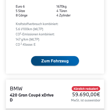
Euro 6
1670kg
5 Sitze
4 Türen
8 Gänge
4 Zylinder
Kraftstoffverbrauch kombiniert:
5.6 l/100km (WLTP)
2
CO
-Emissionen kombiniert:
147 g/km (WLTP)
2
CO
-Klasse: E
Zum Fahrzeug
BMW
Kürzlich reduziert
59.690,00€
420 Gran Coupé xDrive
D
MwSt. ist ausweisbar