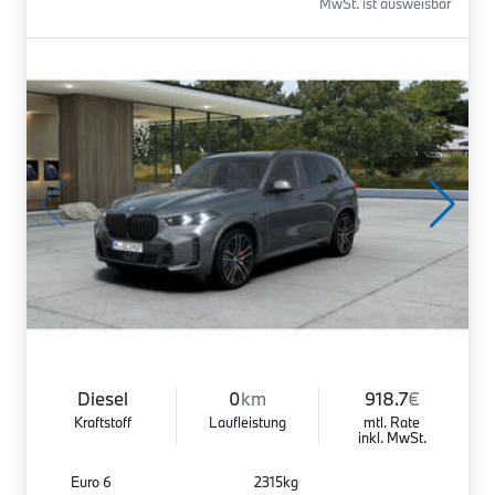
MwSt. ist ausweisbar
Diesel
0
km
918.7
€
Kraftstoff
Laufleistung
mtl. Rate
inkl. MwSt.
Euro 6
2315kg