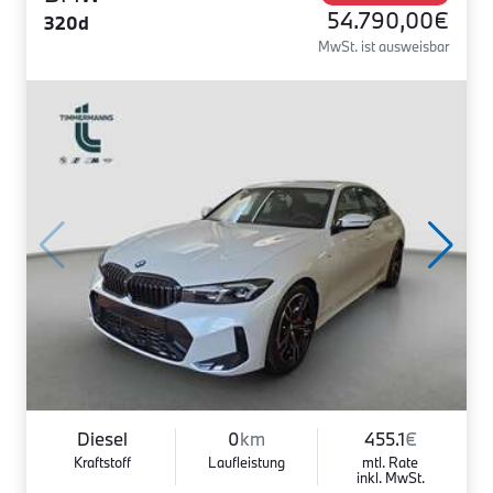
54.790,00€
320d
MwSt. ist ausweisbar
Diesel
0
km
455.1
€
Kraftstoff
Laufleistung
mtl. Rate
inkl. MwSt.