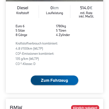
Diesel
0
km
514.0
€
Kraftstoff
Laufleistung
mtl. Rate
inkl. MwSt.
Euro 6
1780kg
5 Sitze
5 Türen
8 Gänge
4 Zylinder
Kraftstoffverbrauch kombiniert:
4.8 l/100km (WLTP)
2
CO
-Emissionen kombiniert:
135 g/km (WLTP)
2
CO
-Klasse: D
Zum Fahrzeug
BMW
Kürzlich reduziert