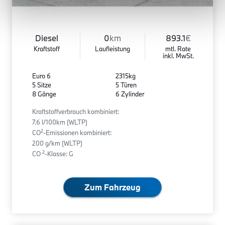
Diesel
0
km
893.1
€
Kraftstoff
Laufleistung
mtl. Rate
inkl. MwSt.
Euro 6
2315kg
5 Sitze
5 Türen
8 Gänge
6 Zylinder
Kraftstoffverbrauch kombiniert:
7.6 l/100km (WLTP)
2
CO
-Emissionen kombiniert:
200 g/km (WLTP)
2
CO
-Klasse: G
Zum Fahrzeug