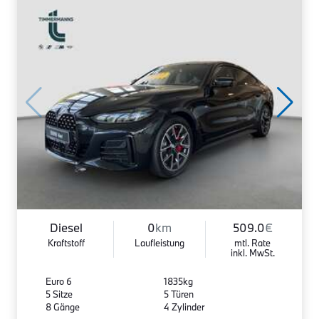
Diesel
0
km
509.0
€
Kraftstoff
Laufleistung
mtl. Rate
inkl. MwSt.
Euro 6
1835kg
5 Sitze
5 Türen
8 Gänge
4 Zylinder