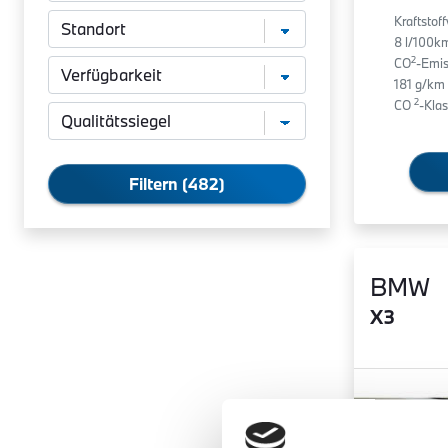
Kraftstof
8 l/100k
2
CO
-Emis
181 g/km
2
CO
-Klas
Filtern (482)
BMW
X3