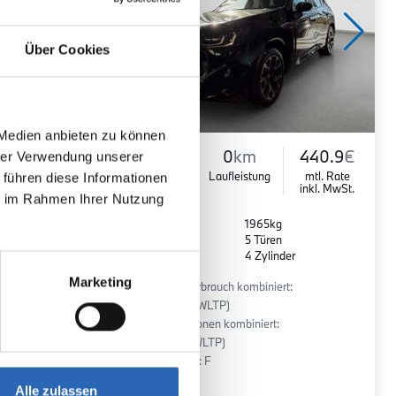
Über Cookies
 Medien anbieten zu können
790.5
€
Diesel
0
km
440.9
€
hrer Verwendung unserer
mtl. Rate
Kraftstoff
Laufleistung
mtl. Rate
 führen diese Informationen
inkl. MwSt.
inkl. MwSt.
ie im Rahmen Ihrer Nutzung
Euro 6
1965kg
5 Sitze
5 Türen
r
8 Gänge
4 Zylinder
Marketing
:
Kraftstoffverbrauch kombiniert:
6 l/100km (WLTP)
2
CO
-Emissionen kombiniert:
158 g/km (WLTP)
2
CO
-Klasse: F
Alle zulassen