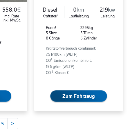
558.0
€
Diesel
0
km
219
kw
mtl. Rate
Kraftstoff
Laufleistung
Leistung
inkl. MwSt.
Euro 6
2295kg
5 Sitze
5 Türen
8 Gänge
6 Zylinder
r
Kraftstoffverbrauch kombiniert:
:
7.5 l/100km (WLTP)
2
CO
-Emissionen kombiniert:
196 g/km (WLTP)
2
CO
-Klasse: G
Zum Fahrzeug
5
>