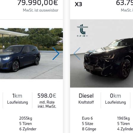
79.990,00€
63.7
X3
MwSt. ist ausweisbar
MwSt. 
1
km
598.0
€
Diesel
0
km
Laufleistung
mtl. Rate
Kraftstoff
Laufleistung
inkl. MwSt.
2055kg
Euro 6
1965kg
5 Türen
5 Sitze
5 Türen
6 Zylinder
8 Gänge
4 Zylinde