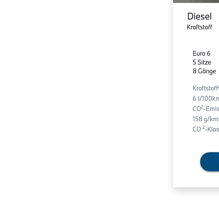
Diesel
Kraftstoff
Euro 6
5 Sitze
8 Gänge
Kraftstof
6 l/100k
2
CO
-Emis
158 g/km
2
CO
-Klas