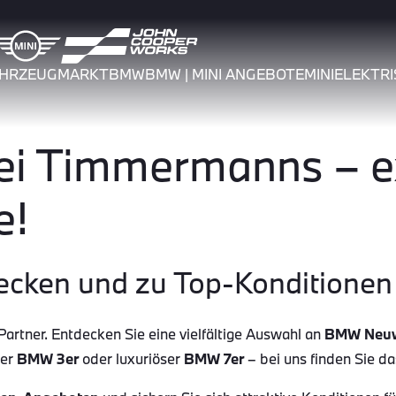
AHRZEUGMARKT
BMW
BMW | MINI ANGEBOTE
MINI
ELEKTRI
 Timmermanns – ex
e!
ecken und zu Top-Konditionen 
tner. Entdecken Sie eine vielfältige Auswahl an
BMW Neu
her
BMW 3er
oder luxuriöser
BMW 7er
– bei uns finden Sie d