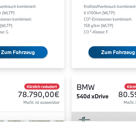
fverbrauch kombiniert:
Kraftstoffverbrauch kombiniert
m (WLTP)
6 l/100km (WLTP)
2
sionen kombiniert:
CO
-Emissionen kombiniert:
 (WLTP)
158 g/km (WLTP)
2
se: G
CO
-Klasse: F
Zum Fahrzeug
Zum Fahrzeug
BMW
Kürzlich reduziert
Kürzl
78.790,00€
80.5
540d xDrive
MwSt. ist ausweisbar
MwSt. 