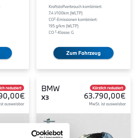
:
Kraftstoffverbrauch kombiniert:
7.4 l/100km (WLTP)
2
CO
-Emissionen kombiniert:
195 g/km (WLTP)
2
CO
-Klasse: G
Zum Fahrzeug
BMW
ich reduziert
Kürzlich reduziert
90,00€
63.790,00€
X3
ist ausweisbar
MwSt. ist ausweisbar