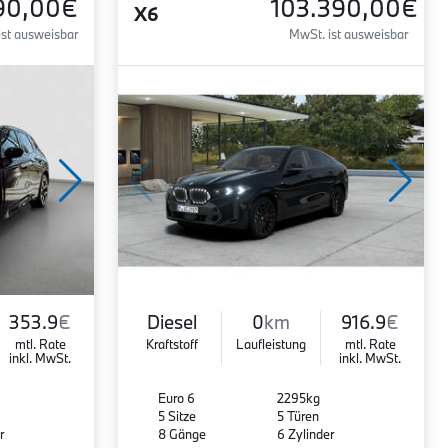
90,00€
103.390,00€
X6
ist ausweisbar
MwSt. ist ausweisbar
353.9
€
Diesel
0
km
916.9
€
mtl. Rate
Kraftstoff
Laufleistung
mtl. Rate
inkl. MwSt.
inkl. MwSt.
Euro 6
2295kg
5 Sitze
5 Türen
r
8 Gänge
6 Zylinder