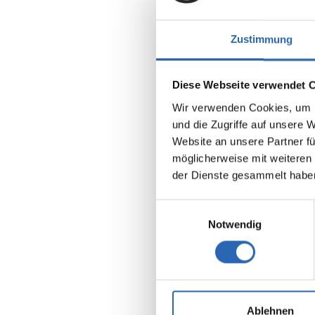
Zustimmung
Diese Webseite verwendet 
Wir verwenden Cookies, um I
Benzin
und die Zugriffe auf unsere 
Kraftstoff
Website an unsere Partner fü
möglicherweise mit weiteren
der Dienste gesammelt habe
Euro 6
5 Sitze
8 Gänge
Einwilligungsauswahl
Notwendig
Kraftstof
8 l/100k
2
CO
-Emis
181 g/km
2
CO
-Klas
Ablehnen