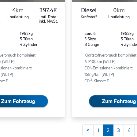
4
km
397.4
€
Diesel
0
km
Laufleistung
mtl. Rate
Kraftstoff
Laufleistung
inkl. MwSt.
1965kg
Euro 6
1965kg
5 Türen
5 Sitze
5 Türen
4 Zylinder
8 Gänge
4 Zylinde
fverbrauch kombiniert:
Kraftstoffverbrauch kombiniert
m (WLTP)
6 l/100km (WLTP)
2
sionen kombiniert:
CO
-Emissionen kombiniert:
 (WLTP)
158 g/km (WLTP)
2
se: F
CO
-Klasse: F
Zum Fahrzeug
Zum Fahrzeug
<
1
2
3
4