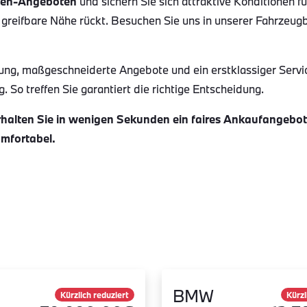
en-Angeboten
und sichern Sie sich attraktive Konditionen f
 greifbare Nähe rückt. Besuchen Sie uns in unserer Fahrzeug
ung, maßgeschneiderte Angebote und ein erstklassiger Servi
 So treffen Sie garantiert die richtige Entscheidung.
alten Sie in wenigen Sekunden ein faires Ankaufangebot f
omfortabel.
BMW
Kürzlich reduziert
Kürzl