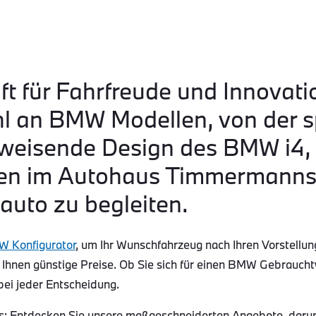
ft für Fahrfreude und Innovati
hl an BMW Modellen, von der s
eisende Design des BMW i4, b
n im Autohaus Timmermanns s
auto zu begleiten.
 Konfigurator
, um Ihr Wunschfahrzeug nach Ihren Vorstellun
 Ihnen günstige Preise. Ob Sie sich für einen BMW Gebraucht
bei jeder Entscheidung.
Entdecken Sie unsere maßgeschneiderten Angebote, darunte