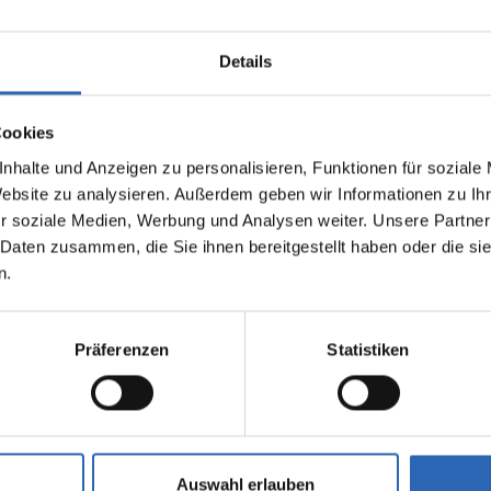
Details
Cookies
nhalte und Anzeigen zu personalisieren, Funktionen für soziale
0
km
434.8
€
Diesel
0
km
Website zu analysieren. Außerdem geben wir Informationen zu I
Laufleistung
mtl. Rate
Kraftstoff
Laufleistung
r soziale Medien, Werbung und Analysen weiter. Unsere Partner
inkl. MwSt.
 Daten zusammen, die Sie ihnen bereitgestellt haben oder die s
n.
2055kg
Euro 6
2050kg
5 Türen
5 Sitze
5 Türen
6 Zylinder
8 Gänge
6 Zylinde
Präferenzen
Statistiken
fverbrauch kombiniert:
Kraftstoffverbrauch kombiniert
m (WLTP)
6.2 l/100km (WLTP)
2
sionen kombiniert:
CO
-Emissionen kombiniert:
 (WLTP)
163 g/km (WLTP)
2
se: G
CO
-Klasse: F
Auswahl erlauben