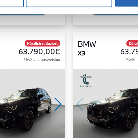
Zum Fahrzeug
Zum Fahrzeug
BMW
Kürzlich reduziert
Kürzl
63.790,00€
63.7
X3
MwSt. ist ausweisbar
MwSt. 