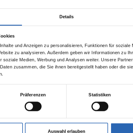
Details
Cookies
nhalte und Anzeigen zu personalisieren, Funktionen für soziale
0
km
434.8
€
Diesel
0
km
Website zu analysieren. Außerdem geben wir Informationen zu I
Laufleistung
mtl. Rate
Kraftstoff
Laufleistung
r soziale Medien, Werbung und Analysen weiter. Unsere Partner
inkl. MwSt.
 Daten zusammen, die Sie ihnen bereitgestellt haben oder die s
n.
2055kg
Euro 6
2050kg
5 Türen
5 Sitze
5 Türen
6 Zylinder
8 Gänge
6 Zylinde
Präferenzen
Statistiken
fverbrauch kombiniert:
Kraftstoffverbrauch kombiniert
m (WLTP)
6.2 l/100km (WLTP)
2
sionen kombiniert:
CO
-Emissionen kombiniert:
 (WLTP)
163 g/km (WLTP)
2
se: G
CO
-Klasse: F
Auswahl erlauben