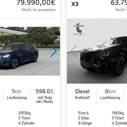
79.990,00€
63.7
X3
MwSt. ist ausweisbar
MwSt. 
1
km
598.0
€
Diesel
0
km
Laufleistung
mtl. Rate
Kraftstoff
Laufleistung
inkl. MwSt.
2055kg
Euro 6
1965kg
5 Türen
5 Sitze
5 Türen
6 Zylinder
8 Gänge
4 Zylinde