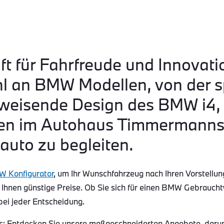
ft für Fahrfreude und Innovati
hl an BMW Modellen, von der s
eisende Design des BMW i4, b
n im Autohaus Timmermanns s
auto zu begleiten.
 Konfigurator
, um Ihr Wunschfahrzeug nach Ihren Vorstellun
 Ihnen günstige Preise. Ob Sie sich für einen BMW Gebraucht
bei jeder Entscheidung.
Entdecken Sie unsere maßgeschneiderten Angebote, darunte