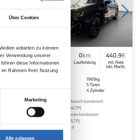
Über Cookies
 Medien anbieten zu können
790.5
€
Diesel
0
km
440.9
€
hrer Verwendung unserer
mtl. Rate
Kraftstoff
Laufleistung
mtl. Rate
 führen diese Informationen
inkl. MwSt.
inkl. MwSt.
ie im Rahmen Ihrer Nutzung
Euro 6
1965kg
5 Sitze
5 Türen
r
8 Gänge
4 Zylinder
Marketing
:
Kraftstoffverbrauch kombiniert:
6 l/100km (WLTP)
2
CO
-Emissionen kombiniert:
158 g/km (WLTP)
2
CO
-Klasse: F
Alle zulassen