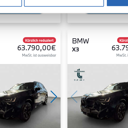
Zum Fahrzeug
Zum Fahrzeug
BMW
Kürzlich reduziert
Kürzl
63.790,00€
63.7
X3
MwSt. ist ausweisbar
MwSt. 