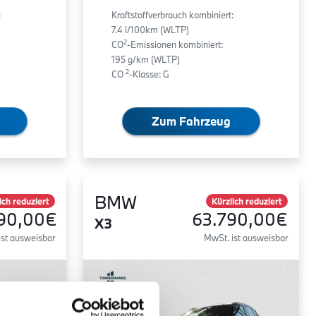
:
Kraftstoffverbrauch kombiniert:
7.4 l/100km (WLTP)
2
CO
-Emissionen kombiniert:
195 g/km (WLTP)
2
CO
-Klasse: G
Zum Fahrzeug
BMW
ich reduziert
Kürzlich reduziert
90,00€
63.790,00€
X3
ist ausweisbar
MwSt. ist ausweisbar