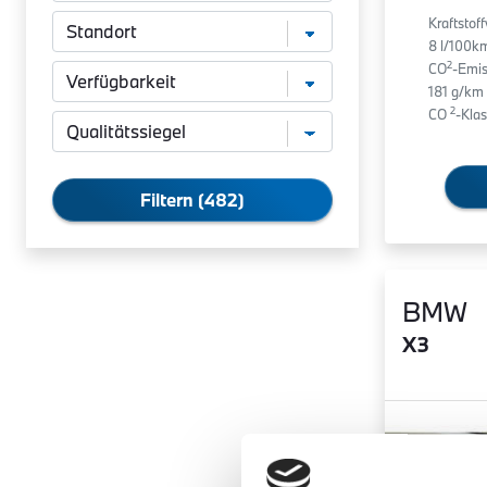
Kraftstof
8 l/100k
2
CO
-Emis
181 g/km
2
CO
-Klas
Filtern (482)
BMW
X3