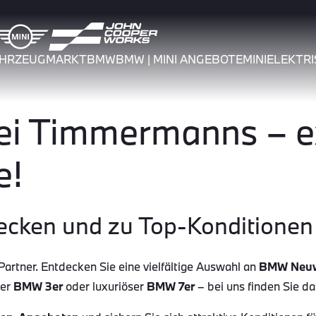
AHRZEUGMARKT
BMW
BMW | MINI ANGEBOTE
MINI
ELEKTRI
 Timmermanns – ex
e!
ecken und zu Top-Konditionen 
tner. Entdecken Sie eine vielfältige Auswahl an
BMW Neu
her
BMW 3er
oder luxuriöser
BMW 7er
– bei uns finden Sie d