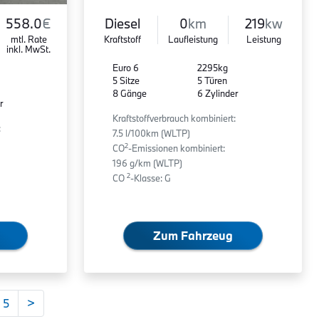
558.0
€
Diesel
0
km
219
kw
mtl. Rate
Kraftstoff
Laufleistung
Leistung
inkl. MwSt.
Euro 6
2295kg
5 Sitze
5 Türen
8 Gänge
6 Zylinder
r
Kraftstoffverbrauch kombiniert:
:
7.5 l/100km (WLTP)
2
CO
-Emissionen kombiniert:
196 g/km (WLTP)
2
CO
-Klasse: G
Zum Fahrzeug
5
>