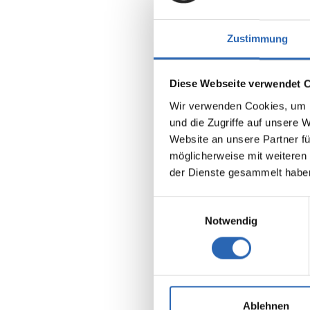
Zustimmung
Diese Webseite verwendet 
Wir verwenden Cookies, um I
Benzin
und die Zugriffe auf unsere 
Kraftstoff
Website an unsere Partner fü
möglicherweise mit weiteren
der Dienste gesammelt habe
Euro 6
5 Sitze
8 Gänge
Einwilligungsauswahl
Notwendig
Kraftstof
8 l/100k
2
CO
-Emis
181 g/km
2
CO
-Klas
Ablehnen