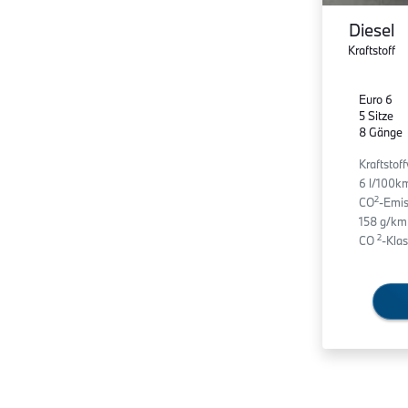
Diesel
Kraftstoff
Euro 6
5 Sitze
8 Gänge
Kraftstof
6 l/100k
2
CO
-Emis
158 g/km
2
CO
-Klas