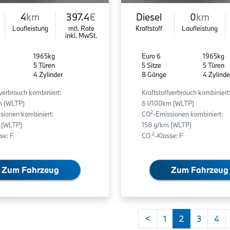
4
km
397.4
€
Diesel
0
km
Laufleistung
mtl. Rate
Kraftstoff
Laufleistung
inkl. MwSt.
1965kg
Euro 6
1965kg
5 Türen
5 Sitze
5 Türen
4 Zylinder
8 Gänge
4 Zylinde
fverbrauch kombiniert:
Kraftstoffverbrauch kombiniert
m (WLTP)
6 l/100km (WLTP)
2
sionen kombiniert:
CO
-Emissionen kombiniert:
 (WLTP)
158 g/km (WLTP)
2
se: F
CO
-Klasse: F
Zum Fahrzeug
Zum Fahrzeug
<
1
2
3
4