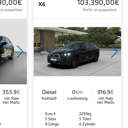
90,00€
103.390,00€
X6
ist ausweisbar
MwSt. ist ausweisbar
353.9
€
Diesel
0
km
916.9
€
mtl. Rate
Kraftstoff
Laufleistung
mtl. Rate
inkl. MwSt.
inkl. MwSt.
Euro 6
2295kg
5 Sitze
5 Türen
r
8 Gänge
6 Zylinder