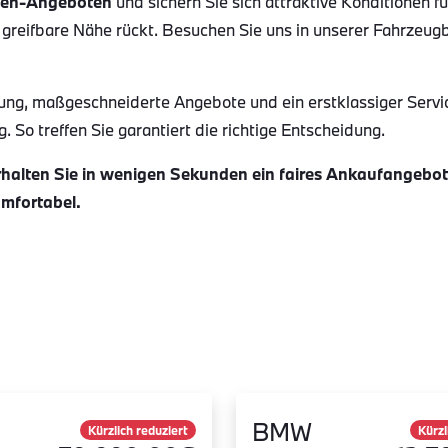
en-Angeboten
und sichern Sie sich attraktive Konditionen f
 greifbare Nähe rückt. Besuchen Sie uns in unserer Fahrzeug
ung, maßgeschneiderte Angebote und ein erstklassiger Servi
 So treffen Sie garantiert die richtige Entscheidung.
alten Sie in wenigen Sekunden ein faires Ankaufangebot f
omfortabel.
BMW
Kürzlich reduziert
Kürzl