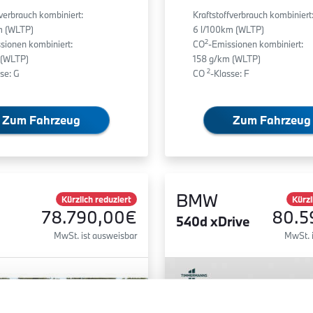
fverbrauch kombiniert:
Kraftstoffverbrauch kombiniert
m (WLTP)
6 l/100km (WLTP)
2
sionen kombiniert:
CO
-Emissionen kombiniert:
 (WLTP)
158 g/km (WLTP)
2
se: G
CO
-Klasse: F
Zum Fahrzeug
Zum Fahrzeug
BMW
Kürzlich reduziert
Kürzl
78.790,00€
80.5
540d xDrive
MwSt. ist ausweisbar
MwSt. 